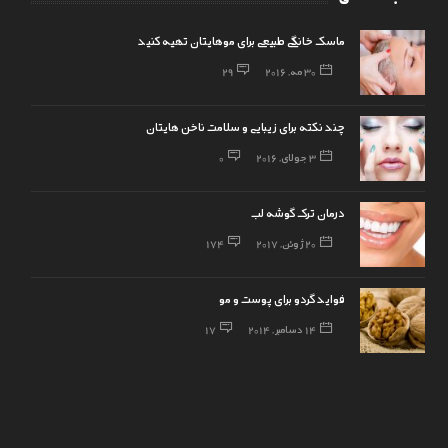
ماسک خانگی طبیعی برای موهایتان تهیه کنید
30 مه, 2016
29
چند نکته برای زیبایی و سلامت ناخن هایتان
3 جولای, 2016
0
درمان ترک گوشه لب
20 ژوئن, 2017
174
فواید گردو برای پوست و مو
14 دسامبر, 2014
17