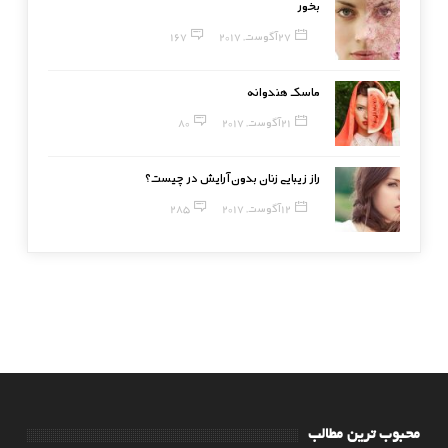
بخور
27 آگوست, 2017
167
ماسک هندوانه
21 آگوست, 2017
80
راز زیبایی زنان بدون آرایش در چیست؟
12 آگوست, 2017
285
محبوب ترین مطالب