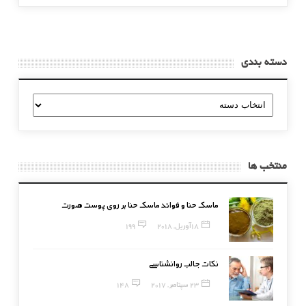
دسته بندی
دسته
بندی
منتخب ها
ماسک حنا و فوائد ماسک حنا بر روی پوست صورت
18 آوریل, 2018
199
نکات جالب روانشناسی
23 سپتامبر, 2017
148