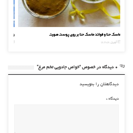
ماسک حنا و فوائد ماسک حنا بر روی پوست صورت
۱۱ رژیم غ
18 آوریل, 2018
17 دسامبر, 014
0 دیدگاه در خصوص “خواص جادویی تخم مرغ”
دیدگاهتان را بنویسید
دیدگاه
*