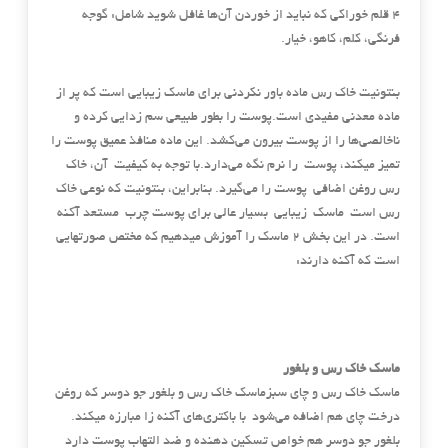
۴ قلم خوراکی که نباید از خوردن آن‌ها غافل شوید شامل: گوجه
فرنگی، کلم، کاهو، خیار.
بنتونیت خاک رس ماده باور نکردنی برای ماسک زیبایی است که پر از
ماده معدنی مفیدی است.پوست را بطور طبیعی سم زدایی کرده و
ناخالصی‌ها را از پوست بیرون می‌کشد. این ماده منافذ عمیق پوست را
تمیز میکند، پوست را نرم نگه می‌دارد.با توجه به کیفیت آن، خاک
رس روغن اضافی پوست را می‌گیرد. بنابراین، بنتونیت که نوعی خاک
رس است ماسک زیبایی بسیار عالی برای پوست چرب مستعد آکنه
است. در این بخش ۲ ماسک را آموزش میدهیم که مختص صورتهایی
است که آکنه دارند:
ماسک خاک رس و بلغور
ماسک خاک رس و چای سبزماسک خاک رس و بلغور جو دوسر که روغن
درخت چای هم اضافه می‌شود با باکتری‌های آکنه زا مبارزه میکند.
بلغور جو دوسر هم خواص تسکین دهنده و ضد التهاب پوست دارد