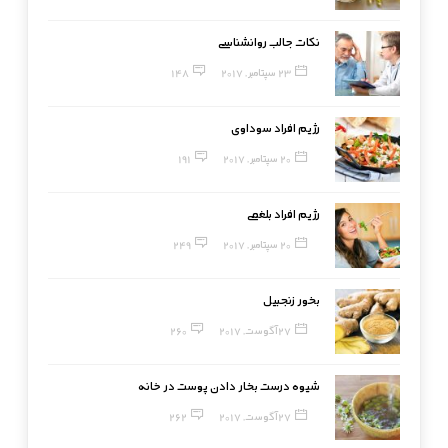
نکات جالب روانشناسی
23 سپتامبر, 2017
148
رژیم افراد سوداوی
20 سپتامبر, 2017
191
رژیم افراد بلغمی
20 سپتامبر, 2017
249
بخور زنجبیل
27 آگوست, 2017
260
شیوه درست بخار دادن پوست در خانه
27 آگوست, 2017
262