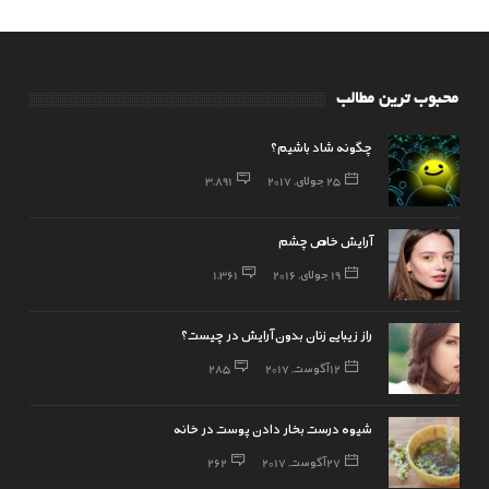
محبوب ترین مطالب
چگونه شاد باشیم؟
25 جولای, 2017
3,891
آرایش خاص چشم
19 جولای, 2016
1,361
راز زیبایی زنان بدون آرایش در چیست؟
12 آگوست, 2017
285
شیوه درست بخار دادن پوست در خانه
27 آگوست, 2017
262