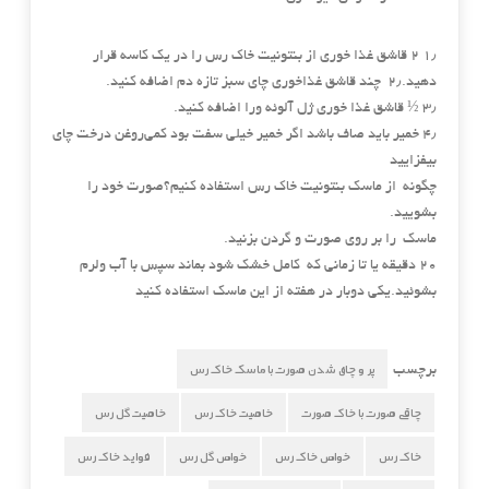
۱٫ ۲ قاشق غذا خوری از بنتونیت خاک رس را در یک کاسه قرار
دهید.۲٫ چند قاشق غذاخوری چای سبز تازه دم اضافه کنید.
۳٫ ½ قاشق غذا خوری ژل آلوئه ورا اضافه کنید.
۴٫ خمیر باید صاف باشد اگر خمیر خیلی سفت بود کمی‌روغن درخت چای
بیفزایید
چگونه از ماسک بنتونیت خاک رس استفاده کنیم؟صورت خود را
بشویید.
ماسک را بر روی صورت و گردن بزنید.
۲۰ دقیقه یا تا زمانی که کامل خشک شود بماند سپس با آب ولرم
بشوئید.یکی دوبار در هفته از این ماسک استفاده کنید
پر و چاق شدن صورت با ماسک خاک رس
برچسب
چاقی صورت با خاک صورت
خاصیت خاک رس
خاصیت گل رس
خاک رس
خواص خاک رس
خواص گل رس
فواید خاک رس