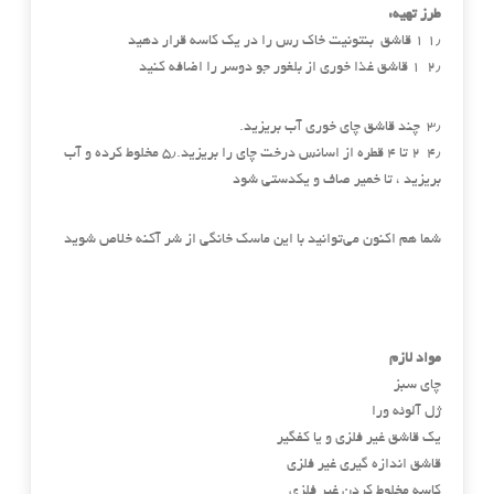
طرز تهیه:
۱٫ ۱ قاشق بنتونیت خاک رس را در یک کاسه قرار دهید
۲٫ ۱ قاشق غذا خوری از بلغور جو دوسر را اضافه کنید
۳٫ چند قاشق چای خوری آب بریزید.
۴٫ ۲ تا ۴ قطره از اسانس درخت چای را بریزید.۵٫ مخلوط کرده و آب
بریزید ، تا خمیر صاف و یکدستی شود
شما هم اکنون می‌توانید با این ماسک خانگی از شر آکنه خلاص شوید
مواد لازم
چای سبز
ژل آلوئه ورا
یک قاشق غیر فلزی و یا کفگیر
قاشق اندازه گیری غیر فلزی
کاسه مخلوط کردن غیر فلزی