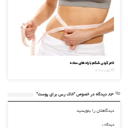
لاغر کردن شکم با راه های ساده
ماساژ در
13 ژوئن, 2017
13 آگوست, 6
83 دیدگاه در خصوص “خاک رس برای پوست”
دیدگاهتان را بنویسید
دیدگاه
*