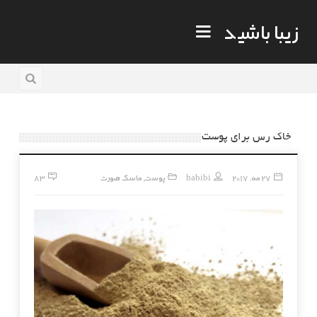
زیبا باشید
خاک رس برای پوست
27 مه, 2017
habibi
پوست
ماسک صورت
83
,