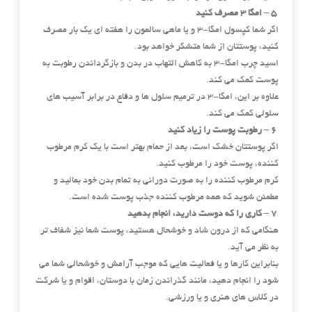
5 – امگا 3 مصرف کنید
اگر شما کپسول امگا-3 و یا ماهی سالمون را هفته ای یک بار مصرف
کنید، پوستتان از شما متشکر خواهد بود.
اسید چرب امگا-3 به کاهش التهاب در بدن و بازگرداندن رطوبت به
پوست کمک می کند.
علاوه بر این، امگا-3 در ترمیم سلول ها و دفاع در برابر آسیب های
سلولی کمک می کند.
6 – رطوبت پوست را زیاد کنید
اگر پوستتان خشک است، بعد از حمام بهتر است با یک کرم مرطوب
کننده، پوست خود را مرطوب کنید.
کرم مرطوب کننده را به صورت دورانی به تمام بدن خود بمالید و
مطمئن شوید که همه مرطوب کننده جذب پوست شده است.
7 – کاری را که دوست دارید، انجام بدهید
هنگامی که از درون شاد و خوشحال هستید، پوست شما نیز شفاف تر
به نظر می آید.
بنابراین کارها و یا فعالیت هایی که موجب آرامش و خوشحالی شما می
شود را انجام دهید، مانند گذراندن زمان با دوستان، اقوام و یا شرکت
در کلاس های هنری و یا ورزشی.