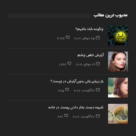
محبوب ترین مطالب
چگونه شاد باشیم؟
25 جولای, 2017
3,891
آرایش خاص چشم
19 جولای, 2016
1,361
راز زیبایی زنان بدون آرایش در چیست؟
12 آگوست, 2017
285
شیوه درست بخار دادن پوست در خانه
27 آگوست, 2017
262