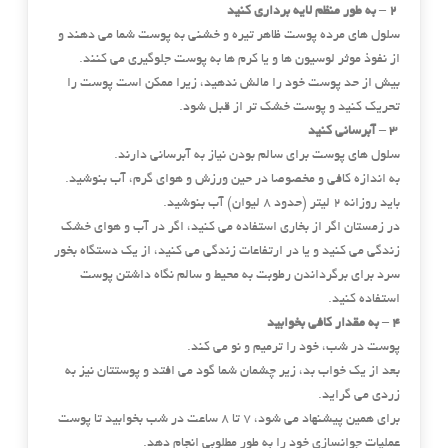
2 – به طور منظم لایه برداری کنید
سلول های مرده پوست ظاهر تیره و خشنی به پوست شما می دهند و
از نفوذ موثر لوسیون ها و یا کرم ها به پوست جلوگیری می کنند.
بیش از حد پوست خود را مالش ندهید، زیرا ممکن است پوست را
تحریک کنید و پوست خشک تر از قبل شود.
3 – آبرسانی کنید
سلول های پوست برای سالم بودن نیاز به آبرسانی دارند.
به اندازه کافی و مخصوصا در حین ورزش و هوای گرم، آب بنوشید.
باید روزانه 2 لیتر (حدود 8 لیوان) آب بنوشید.
در زمستان اگر از بخاری استفاده می کنید، اگر در آب و هوای خشک
زندگی می کنید و یا در ارتفاعات زندگی می کنید، از یک دستگاه بخور
سرد برای برگرداندن رطوبت به محیط و سالم نگاه داشتن پوست
استفاده کنید.
4 – به مقدار کافی بخوابید
پوست در شب، خود را ترمیم و نو می کند.
بعد از یک خواب بد، زیر چشمان شما گود می افتد و پوستتان نیز به
زردی می گراید.
برای همین پیشنهاد می شود، 7 تا 8 ساعت در شب بخوابید تا پوست
عملیات جوانسازی خود را به طور مطلوبی انجام دهد.