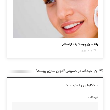
رفع سرخی پوست بعد از اصلاح
ماسک بدن
1 آگوست, 2017
21 نوامبر, 2016
17 دیدگاه در خصوص “جوان سازی پوست”
دیدگاهتان را بنویسید
دیدگاه
*