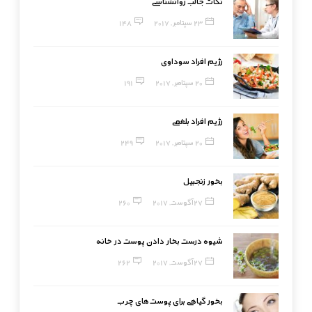
نکات جالب روانشناسی
23 سپتامبر, 2017
148
رژیم افراد سوداوی
20 سپتامبر, 2017
191
رژیم افراد بلغمی
20 سپتامبر, 2017
249
بخور زنجبیل
27 آگوست, 2017
260
شیوه درست بخار دادن پوست در خانه
27 آگوست, 2017
262
بخور گیاهی برای پوست‌های چرب