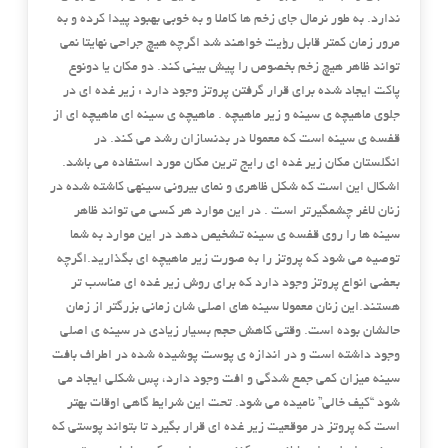
ندارد. به طور نرمال جای زخم ها کاملا و به خوبی بهبود پیدا کرده و به
مرور زمان کمتر قابل رؤیت خواهند شد اگرچه هیچ جراحی نهایتا نمی
تواند ظاهر هیچ زخم بخصوص را پیش بینی کند. دو مکان یا دونوع
پاکت ایجاد شده برای قرار گرفتن پروتز وجود دارد : زیر غده ای در
جلوی ماهیچه ی سینه و زیر ماهیچه . ماهیچه ی سینه ای ماهیچه ای از
قفسه ی سینه است که معمولا در بدنسازان رشد می کند. در
انگلستان مکان زیر غده ای رایج ترین مکان مورد استفاده می باشد.
اشکال این است که شکل ظاهری و نمای بیرونی سینهی کاشته شده در
زنان لاغر چشمگیرتر است . در این موارد هر کسی می تواند ظاهر
سینه ها را روی قفسه ی سینه تشخیص دهد در این موارد به شما
توصیه می شود که پروتز را به صورت زیر ماهیچه ای بگذارید.اگرچه
بعضی انواع پروتز وجود دارد که برای روش زیر غده ای مناسب تر
هستند.این زنان معمولا سینه های اصلی شان زمانی بزرگتر از زمان
حالشان بوده است. وقتی کاهش حجم بسیار زیادی در سینه ی اصلی
وجود داشته است و در اندازه ی پوست پوشیده شده در اطراف بافت
سینه میزان کمی جمع شدگی و افت وجود دارد، پس شکلی ایجاد می
شود “کیف خالی” نامیده می شود. تحت این شرایط گاهی اوقات بهتر
است که پروتز در موقعیت زیر غده ای قرار بگیرد تا بتواند پوستی که