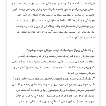
بزرگ است ، لبه ها و کناره های آن ممکن است از اطراف بافت سینه ی
اصلی بیرون بزند و به طور بالقوه حتی تا گودی زیر بغل نیز برسد. این
حالت برای بیشتر مردم غیر مطلوب است. بعلاوه امکان چروک ، چین
خوردگی و دیگر مشکلات نامطلوب طولانی مدت نیز افزایش مییابند.
چون بیشتر زنان نقطه نظرات واقع بینانه ای از چیزی که می خواهند
دارند؛ بنابر این بسیار کم پیش می آید که جراحی نتواند انتظارات
بیمارش را بر آورده کند.
آیا گذاشتن پروتز سینه باعث ایجاد سرطان سینه میشود؟
هیچ مدرکی وجود ندارد که نشان دهد پروتز های سینه در انسان
ایجاد سرطان می کنند . بر عکس مطالعات اخیر نشان داده اند که زنانی
که پروتز سینه گذاشته اند نسبت به جمعیت کلی ( ۳۰ %) کمتر دچار
سرطان سینه می شوند.
آیا بزرگ کردن سینه روی روشهای تشخیص سرطان سینه تأثیر دارد ؟
شاید مهمترین موضوع در مورد پروتز های سینه امکان به تأخیر افتادن
تشخیص سرطان سینه با پروتزسیلیکون و یا پر شده با آب نمک می
باشد. هر دوی این ماده ها حاجب هستند(اشعه و پرتو ها را از خود
عبور نمیدهند)، به این معنی که مانع دیدن بافت اصلی سینه در