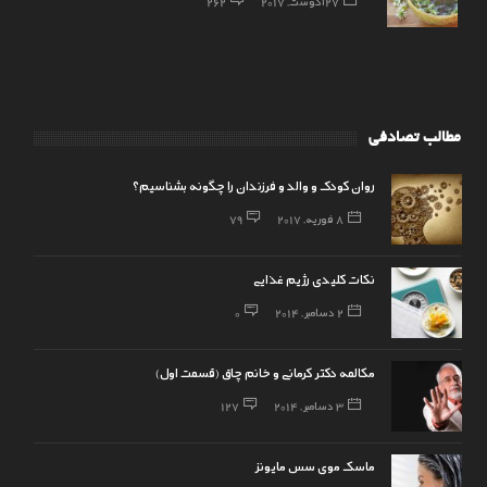
27 آگوست, 2017
262
مطالب تصادفی
روان کودک و والد و فرزندان را چگونه بشناسیم؟
8 فوریه, 2017
79
نکات کلیدی رژیم غذایی
2 دسامبر, 2014
0
مکالمه دکتر کرمانی و خانم چاق (قسمت اول)
3 دسامبر, 2014
127
ماسک موی سس مایونز