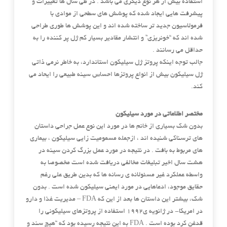
استفاده بیش از هر نوع دیگری می باشد . در طی سال ها تغییرات و
پیشرفت هایی ایجاد شده که پوشش های سطحی از موادی با
فرمولاسیون جدید تر ساخته شده اند و این پوشش ها طوری طراحی
شده اند که “خونریزی” و انتشار مقادیر بسیار کم ژل پر کننده را به
حداقل می رسانند .
جالب توجه اینکه پروتز ژل سیلیکون استاندارد، به خاطر نرمی ذاتی
ژل سیلیکون بیش از انواع پروتزها احساس سینه طبیعی را ایحاد می
کند.
مختصر اطلاعاتی در مورد سیلیکون
بدون شک بسیاری از خانم ها در مورد این نوع عمل جراحی داستان
های ترسناکی شنیده اند ، ازجمله مسمومیت زایی سیلیکون ، بیماری
های مربوط به بافت . در نتیجه در مورد عمل بزرگ کردن سینه در
هشت سال اخیر تبلیغات مخالفی دریافت شده است مخصوصا به
واسطه عملکرد غیر مسئولانه ی رسانه ها که بدین طریق علی رغم
حقایق موجود، ادعاهایی در مورد ایمنی سیلیکون شده است . بدون
شک، بیشتر این داستان ها بعد از این که FDA – مدیریت غذا و دارو
در امریکا- در ژانویه ی۱۹۹۲ استفاده از پروتزهای سیلیکونی را
قدغن کرد بوده است . FDA به این نتیجه رسیده بود که “هیچ سند و