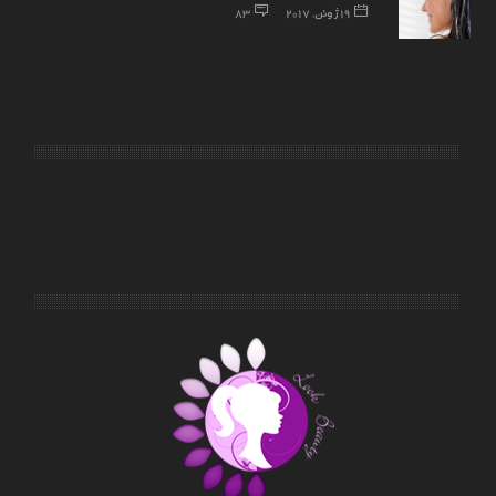
19 ژوئن, 2017
83