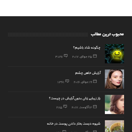
محبوب ترین مطالب
چگونه شاد باشیم؟
25 جولای, 2017
3,891
آرایش خاص چشم
19 جولای, 2016
1,361
راز زیبایی زنان بدون آرایش در چیست؟
12 آگوست, 2017
285
شیوه درست بخار دادن پوست در خانه