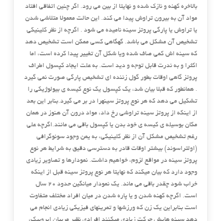
بالاخره کهنه و نازک شده و نهایتا از بین می رود. اگر چنین اتفاقی افتاد
مواد آن به بیرون تراوش پیدا می کند. این حالت معمولا متلاشی شدن
یا تراوش یا پارگی پروتز سینه نامیده می شود . اگرچه از نظر کلینیکی
تشخیص آن مشکل می باشد. گهگاهی کسی ممکن است تشخیص دهد
که سینه اش کمی صاف شده ویا شکل آن تغییر پیدا کرده است، اما
اکثرا و به ندرت قابل توجه و دید است. به علت ایجاد کپسول اطراف
پروتز گاهی اوقات بطور گول زننده ای تشخیص پارگی صورت نمی گیرد
. همانطور که قبلا بیان شد، یک کپسول یک نوع کیسه ی بیولوژیکی را
تشکیل می دهد که هر نوع پروتز سینهرا در بر می گیرد.بنابر این بعد
از اینکه از پروتز سینه تراوشی رخ داد، مواد درون آن هنوز در همان
مکان بوسیله ی کیسه ی خود بدن یا کپسول باقی می مانند.اگرچه علی
رغم تشخیص مشکل آن از نظر کلینیکی، به یمن وجود سونوگرافی
(اولتراسوند) بیشتر اوقات قادر به دسترسی دقیق به شرایط هر نوع
پروتز سینه در مواقع لزوم، خواهیم داشت. نمودارها و تصاویر زیادی
وجود دارد که بیان میکند که نهایتا هر نوع پروتز سینه قبل از اینکه
خراب شود چقدر باقی می ماند. یک نمودار میانگین حدود ۲۰ سال
است. اگرچه کهنه شدن و یا پاره شدن در میان افراد مختلف متفاوت
است بنابراین یک زن که ورزشها و تمرینهای فیزیکی زیادی انجام می
دهد سینه هایش حرکت زیادی میکنند افرادی نظیر مربیان ایروبیک،