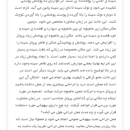
سینه ی اصلی را پوشانده، پر کنند. در مواردی که پوشش پوستی
کشیده می شود و نوک سینه تا،تای زیر سینه پائین می آید، لازم است
تا دوباره نوک سینه را بالا آورده و پوست پوششی را بالا آوردن کوچک
کنند. این حالت نیز در زمان مشاوره مشخص می شود. دومین
مکان،مکان زیر ماهیچه ای بین ماهیچه ی دیواره ی قفسه ی سینه و
خود قفسه ی سینه می باشد. مکان زیر ماهیچه ای پوشش زیاد پروتز
را افزایش می دهد، پوشش و پوشیدگی شکل و ظاهر پروتز سینه را
نیز زیاد می کند. این مکان مخصوصا در زنانی که بافت سینه ی بسیار
کمی دارندو یا اصلا ندارند، بسیار مفید است. با ایجاد پوشش زیاد در
این شرایط نهایتا بعضی عوارض نامساعد که روی ظاهر سینه وجود دارد
و در بالا توضیح داده شد کاهش می یابد. مزیت دیگر این است در
این حالت مامو گرافی با کیفیت بهتری انجام می شود. اشکال آن این
است که ممکن است درد یا ناراحتی بیشتری بعد از عمل داشته باشید
و پروتز سینه با حرکات معین ماهیچه حرکت میکند. تصمیم در مورد
اینکه چه مکانی برای گذاشتن پروتز متناسب اسب ، در زمان مشاوره
مورد بررسی قرار خواهد گرفت. چه نوع داروی بیهوشی مورد استفاده
قرار می گیرد و چه مدت عمل جراحی طول می کشد؟
عمل جراحی تحت بیهوشی عمومی انجام می شود و معمولا نیاز است که
یک روزدر بیمارستان بمانید. ومدت عمل جراحی تقریبا یک ساعت به