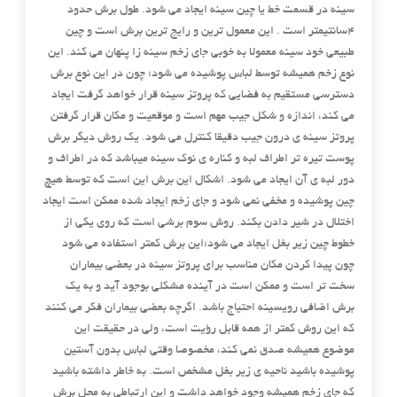
سینه در قسمت خط یا چین سینه ایجاد می شود. طول برش حدود
۴سانتیمتر است . این معمول ترین و رایج ترین برش است و چین
طبیعی خود سینه معمولا به خوبی جای زخم سینه زا پنهان می کند. این
نوع زخم همیشه توسط لباس پوشیده می شود؛ چون در این نوع برش
دسترسی مستقیم به فضایی که پروتز سینه قرار خواهد گرفت ایجاد
می کند، اندازه و شکل جیب مهم است و موقعیت و مکان قرار گرفتن
پروتز سینه ی درون جیب دقیقا کنترل می شود. یک روش دیگر برش
پوست تیره تر اطراف لبه و کناره ی نوک سینه میباشد که در اطراف و
دور لبه ی آن ایجاد می شود. اشکال این برش این است که توسط هیچ
چین پوشیده و مخفی نمی شود و جای زخم ایجاد شده ممکن است ایجاد
اختلال در شیر دادن بکند. روش سوم برشی است که روی یکی از
خطوط چین زیر بغل ایجاد می شود؛این برش کمتر استفاده می شود
چون پیدا کردن مکان مناسب برای پروتز سینه در بعضی بیماران
سخت تر است و ممکن است در آینده مشکلی بوجود آید و به یک
برش اضافی رویسینه احتیاج باشد. اگرچه بعضی بیماران فکر می کنند
که این روش کمتر از همه قابل رؤیت است، ولی در حقیقت این
موضوع همیشه صدق نمی کند، مخصوصا وقتی لباس بدون آستین
پوشیده باشید ناحیه ی زیر بغل مشخص است. به خاطر داشته باشید
که جای زخم همیشه وجود خواهد داشت و این ارتباطی به محل برش