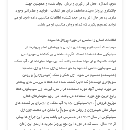
:نوع، اندازه، محل قرارگیری و برش ایجاد شده و همچنین جهت
جاگذاری پروتز سینه.مشخصا برای هر انتخاب ، فواید و مضراتی وجود
دارد. به هر حال اگر به مراجعه کننده اطلاعات مناسبی داده شود او می
تواند تصمیم بگیرد که کدام روش مناسب او می باشد.
اطلاعات اصلی و اساسی در مورد پروتز ها سینه
مهم است که بدانیم پوسته ی خارجی یا پوشش تمام پروتزها از
سیلیکون ساخته شده است .اگرچه، ماده ی پر کننده ی موجود می
تواند متفاوت و از مواد مختلف باشد که این مواد عبارتند از : آب نمک،
ژل سیلیکون خالص که خود به دو دسته ی ژل ساده یا ژل منسجم
(همبسته) تقسیم می شود . ژل شکر و نمک (هیدروژلی) و روغن
سویا(تری لوسنت) که اخیرا کشف شده اند فعلا تا بررسی های بیشتر
در مورد ایمنی آنها، مورد استفاده قرار نمی گیرند. ژل سیلیکونی فعلا
رایج ترین نوع مورد استفاده می باشد. در اروپا نمودارهای فعلی
توزیع فروش [۷۰%سیلیکون، ۱۵% آب نمک، ۱۵%برای پر کننده های
دیگر مثل هیدروژن و روغن های سویا] را نشان می دهند.چون ژل
سیلیکونی از سال ۱۹۶۳در دسترس می باشد بنابر این جراح ها بیش
از ۳۵ سال است که در مورد این نوع پروتز تجربه دارندو این زمان