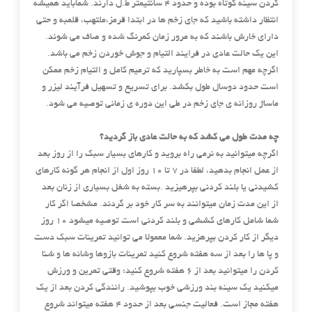
کردن سینه کوتاه بوده و حدود ۴ سانتیمتر ط.ل دارند. شماباید همیشه
انتظار داشته باشید که جای زخم ها در ابتدا قرمز،ملتهب، قلمبه و حتی
دارای خارش باشند که به مرور زمان کمرنگ شده و صاف می شوند.
این یک حالت عادی در فرایند التیام و جوش خوردن زخم می باشد.
اگرچه مهم است به خاطر بسپارید که ترمیم کامل و التیام زخم ممکن
است حدود دوسال طول بکشد. برای تسریع و تسهیل فرآیند لیزر و
ماساژ روزانه ی جای زخم در طی این دوره ی زمانی توصیه می شود.
چه مدت طول می کشد که به حالت عادی باز گردید؟
اگرچه میتوانید به نرمی راه بروید و کارهای بسیار سبک را از روز بعد
از عمل انجام بدهید، لطفا در ۷ تا ۱۰ روز اول از انجام هر گونه کارهای
کشیدنی یا بلند کردنی بپرهیزید .بسته به شغل بسیاری از زنان بعد
از این مدت زمان میتوانند به سر کار خود بر گردند. مشخصا اگر کار
شما شامل کارهای کششی و بلند کردنی است توصیه میشود ۱۰ روز
دیگر از کار کردن بپرهزید. شما معمولا می توانید تمرینات سبک دست
و پا ها را بعد از سه هفته شروع کنید تمرینات بازوها وشانه ها و شنا
کردن را میتوانید بعد از ۶ هفته شروع کنید؛ وقتی تمرین و ورزش
میکنید یک سینه بند ورزشی خوب بپوشید. رانندگی کردن بعد از یک
هفته مجاز است. فعالیت جنسی بعد از حدود ۴ هفته میتواند شروع