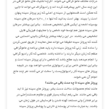
درجات مختلف مامو گرافی می شوند. اگرچه تکنیک های مامو گرافی در
این چند سال اخیر پیشرفت کرده اند و رادیوگراف می تواند تا جایی
که ممکن است قسمتهایی از سینه ی اصلی که زیر پروتز سینه پنهان
است را ببیند. بهتر است بدانید که تنها ۱۰_۲۰% سرطان های سینه
بوسیله اشعه ی ایکس قابل تشخیص هستند . بنابراین بیشتر سرطان
های سینه هنوز هم توسط خود شخص یا با معاینهت فیزیکی قایل
تشخیص می باشند. در این رابطه بیشتر پزشکان بالینی احساس می
کنند که پروتز سینه حقیقتا می تواند عمل معاینه از طریق لمس کردن
را ساده کند. زنی که پروتز سینه دارد باید همان برنامه ی ماموگرافی
منظم که زنان دیگر دارند را داشته باشد. شخصی که کار رادیو گرافی
را انجام میدهد باید مطلع باشد که شخص دارای پروتز سینه است و
بنابراین نماهای خاص برای رادیولوژی مناسب خواهد بود.در نتیجه
پروتز های سینه کار رادیولوژیست را سخت تر می کنند؛ هر چند مانع
انجام آن نمی شوند.
پروتز های سینه تا چه مدت باقی می مانند؟
مانند تمام محصولات ساخت دست بشر، پروتز های سینه نیز تا ابد
باقی نمی مانند. علی رغم اینکه بسیار قوی و مقاوم هستند(حتی در
برابر فشار)،ولی مستعد کهنه شدن یا فرسایش در طول زمان می
باشند. به عبارت ساده تر پوسته ی خارجی یا پوشش پروتز سینه