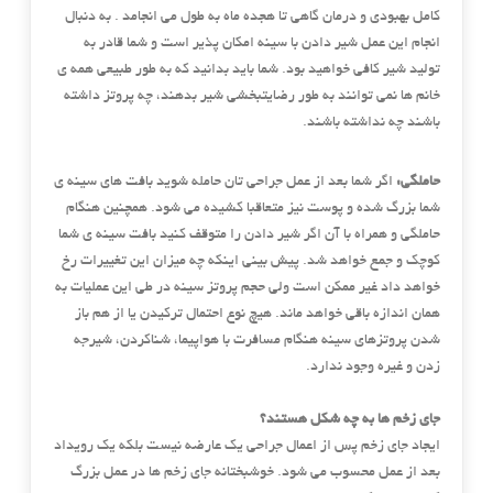
کامل بهبودی و درمان گاهی تا هجده ماه به طول می انجامد . به دنبال
انجام این عمل شیر دادن با سینه امکان پذیر است و شما قادر به
تولید شیر کافی خواهید بود. شما باید بدانید که به طور طبیعی همه ی
خانم ها نمی توانند به طور رضایتبخشی شیر بدهند، چه پروتز داشته
باشند چه نداشته باشند.
حاملگی:
اگر شما بعد از عمل جراحی تان حامله شوید بافت های سینه ی
شما بزرگ شده و پوست نیز متعاقبا کشیده می شود. همچنین هنگام
حاملگی و همراه با آن اگر شیر دادن را متوقف کنید بافت سینه ی شما
کوچک و جمع خواهد شد. پیش بینی اینکه چه میزان این تغییرات رخ
خواهد داد غیر ممکن است ولی حجم پروتز سینه در طی این عملیات به
همان اندازه باقی خواهد ماند. هیچ نوع احتمال ترکیدن یا از هم باز
شدن پروتزهای سینه هنگام مسافرت با هواپیما، شناکردن، شیرجه
زدن و غیره وجود ندارد.
جای زخم ها به چه شکل هستند؟
ایجاد جای زخم پس از اعمال جراحی یک عارضه نیست بلکه یک رویداد
بعد از عمل محسوب می شود. خوشبختانه جای زخم ها در عمل بزرگ