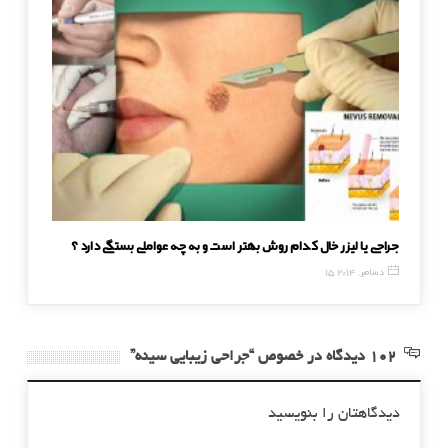
جراحی یا لیزر خال کدام روش بهتر است و به چه عواملی بستگی دارد ؟
عوارض رو
15 دسامبر, 2014
17 ژانویه, 2017
102 دیدگاه در خصوص “جراحی زیبایی سینه”
دیدگاهتان را بنویسید