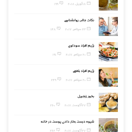
18 آوریل, 2018
199
نکات جالب روانشناسی
23 سپتامبر, 2017
148
رژیم افراد سوداوی
20 سپتامبر, 2017
191
رژیم افراد بلغمی
20 سپتامبر, 2017
249
بخور زنجبیل
27 آگوست, 2017
260
شیوه درست بخار دادن پوست در خانه
27 آگوست, 2017
262