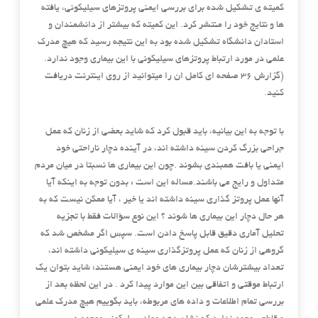
کمیته ی تشکیل شده برای بررسی ایمنی پروتزهای سیلیکونی، یافته
ها و نتایج خود را منتشر کرد. این کمیته که بیشتر از دانشمندان و
استادان دانشگاه تشکیل شده بود به این نتیجه رسید که هیچ مدرک
علمی در مورد ارتباط پروتزهای سیلیکونی با این بیماری وجود ندارد.
(گزارش ۳۶ صفحه ای کامل ان را میتوانید از روی اینترنت دریافت
کنید.
با توجه به این بیانیه، باید قبول کرد که شاید بعضی از زنان که عمل
جراحی بزرگ کردن سینه داشته اند، در آینده دچار ناراحتی خود
ایمنی یا بافت همبندی بشوند .چون این بیماری ها نسبتا در میان مردم
متداول و رایج می باشند.مساله این است : بدون توجه به اینکه آیا
آنها عمل پروتز گذاری سینه داشته اند یا خیر ، آیا ممکن نیست که به
هر حال دچار این بیماری ها شوند ؟ این نوع سؤالات فقط با تجزیه
تحلیل آماری دقیق قابل پاسخ دادن است. سپس اگر مشخص شد که
گروهی از زنان که عمل پروتزگذاری سینه ی سیلیکونی داشته اند،
تعداد بیشترشان دچار بیماری های خود ایمنی هستند؛ شاید بتوان یک
ارتباط موقتی و اتفاقی بین این موارد پیدا کرد . در این لحظه بعد از
بررسی تمام اطلاعات و داده های مربوطه، باید بگوییم هیچ مدرک علمی