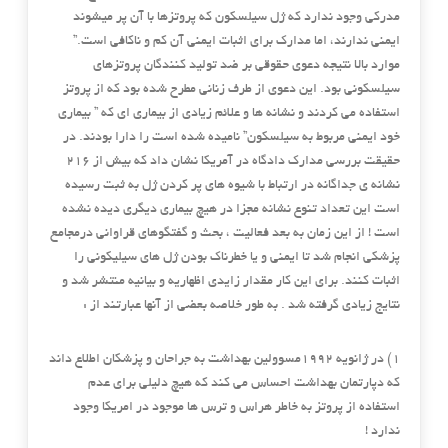
مدرکی وجود ندارد که ژل سیلسکون که پروتزها با آن پر میشوند
ایمنی ندارند، اما مدارک برای اثبات ایمنی آن کم و ناکافی است.”
موارد بالا نتیجه دعوی حقوقی بر ضد تولید کنندگان پروتزهای
سیلسکونی بود. این دعوی از طرف زنانی مطرح شده بود که از پروتز
استفاده می کردند و نشانه ها و علائم زیادی از بیماری ای که ” بیماری
خود ایمنی مربوط به سیلسکون” نامیده شده است را دارا بودند. در
حقیقت بررسی مدارک دادگاه در آمریکا نشان داد که بیش از ۲۱۶
نشانه ی جداگانه در ارتباط با شیوه های پر کردن ژل به ثبت رسیده
است این تعداد تنوع نشانه مجزا در هیچ بیماری دیگری دیده نشده
است ! از این زمان به بعد فعالیت ، بحث و گفتگوهای قراوانی درمجامع
پزشکی انجام شد تا ایمنی و یا خطرناک بودن ژل های سیلیکونی را
اثبات کنند. برای این کار مقدار زایدی اظهاریه و بیانیه منتشر شد و
نتایج زیادی گرفته شد . به طور خلاصه بعضی از آنها عبارتند از :
۱) در ژانویه ۱۹۹۲مسوولین بهداشت به جراحان و پزشکان اطلاع داند
که دپارتمان بهداشت احساس می کند که هیچ دلیلی برای عدم
استفاده از پروتز به خاطر هراس و ترس ها موجود در امریکا وجود
ندارد !