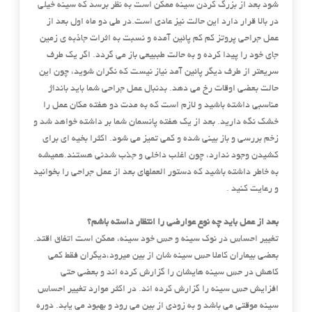
شود بعد از بزرگ کردن سینه ممکن است به نظر برسد که سینه خیلی
در بالا قرار دارد این حالت نیز عادی است.در طی دو ماه اول بعد از
عمل جراحی پروتز کم کم پائین آمده و نسبت به اثرات جاذبه ی زمین
جای خود را پیدا کرده و به حالت طببیعی باز می گردد. اگر یک طرف
سریعتر از طرف دیگر پائین آمد نیاز نیست که نگران شوید، چون این
حالت بعضی اوقات رخ می دهد. بدنبال عمل جراحی شما باید بانداژ
مناسبی داشته باشید و لازم است که به مدت دو هفته مکان عمل را
خشک نگه دارید. بعد از یک هفته پانسمان شما بر داشته خواهد شد و
زخم بررسی و باز بینی شده و کمی تمیز می شود. اکثرا بخیه ای برای
کشیدن وجود ندارد، چون اغلب داخلی و جذب شدنی هستند.همیشه
به خاطر داشته باشید که دستور العملهای بعد از عمل جراحی را بخوانید
و رعایت کنید .
بعد از عمل باید چه نوع عوارضی را انتظار داسته باشم؟
تغییر احساس در نوک سینه و حس خود سینه، ممکن است اتفاق اقتد.
بعضی بیماران کاملا حس سینه شان از بین میرود،دیگران فقط کمی
کاهش در حس سینه هایشان را گزارش کرده اند و بعضی حتی
افزایش حس سینه را گزارش کرده اند. در اکثر موارد تغییر احساس
سینه موقتی می باشد و به زودی از بین می رود و بهبود می یابد. دوره