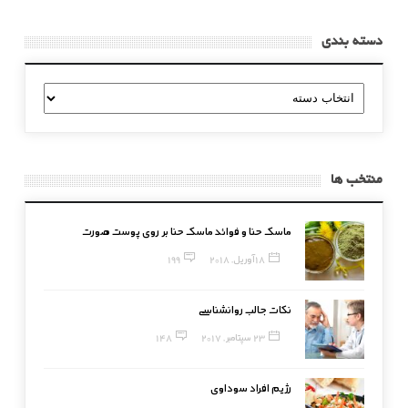
دسته بندی
دسته
بندی
منتخب ها
ماسک حنا و فوائد ماسک حنا بر روی پوست صورت
18 آوریل, 2018
199
نکات جالب روانشناسی
23 سپتامبر, 2017
148
رژیم افراد سوداوی