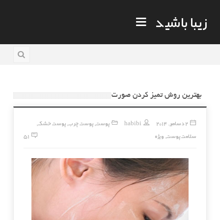
زیبا باشید
بهترین روش تمیز کردن صورت
2 دسامبر, 2014
habibi
پوست
پوست چرب
پوست خشک
,
,
,
سلامت پوست
ویژه
51
,