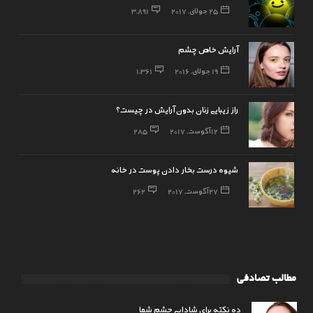
25 جولای, 2017
3,891
آرایش خاص چشم
19 جولای, 2016
1,361
راز زیبایی زنان بدون آرایش در چیست؟
12 آگوست, 2017
285
شیوه درست بخار دادن پوست در خانه
27 آگوست, 2017
262
مطالب تصادفی
ده نکته برای شادابی چشم شما