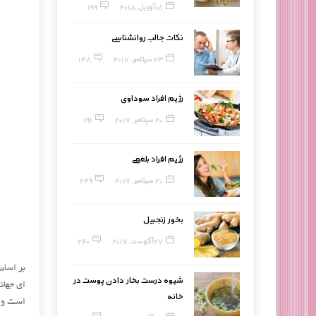
18 آوریل, 2018
199
نکات جالب روانشناسی
23 سپتامبر, 2017
148
رژیم افراد سوداوی
20 سپتامبر, 2017
191
رژیم افراد بلغمی
20 سپتامبر, 2017
249
بخور زنجبیل
27 آگوست, 2017
260
شیوه درست بخار دادن پوست در
ای جهان
خانه
است و ح