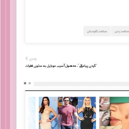
لامت بدن
سلامت کارمندان
بعدی
‘گردن پیامکی’، محصول آسیب موبایل به ستون فقرات