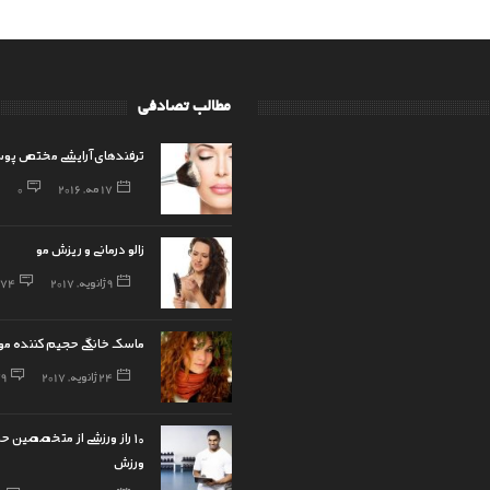
مطالب تصادفی
ترفندهای آرایشی مختص پو
17 مه, 2016
0
زالو درمانی و ریزش مو
9 ژانویه, 2017
74
ماسک خانگی حجیم کننده مو
24 ژانویه, 2017
79
۱۰ راز ورزشی از متخصصین حر
ورزش