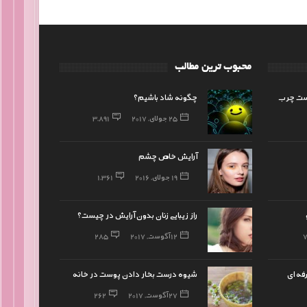
محبوب ترین مطالب
ست چرب
چگونه شاد باشیم؟
25 جولای, 2017
3,891
آرایش خاص چشم
19 جولای, 2016
1,361
راز زیبایی زنان بدون آرایش در چیست؟
12 آگوست, 2017
285
فه‌ای
شیوه درست بخار دادن پوست در خانه
27 آگوست, 2017
262