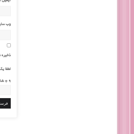
ایمیل
*
وب‌ سا
ذخیره ن
لطفا یک 
9 + شانزده =