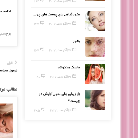
27 آگوست, 2017
262
ادامه م
بخور گیاهی برای پوست‌های چرب
27 آگوست, 2017
167
برچسب
بخور
27 آگوست, 2017
167
قبلی
ماسک هندوانه
فرمول محاسبه
21 آگوست, 2017
80
مطالب مرت
راز زیبایی زنان بدون آرایش در
چیست؟
12 آگوست, 2017
285