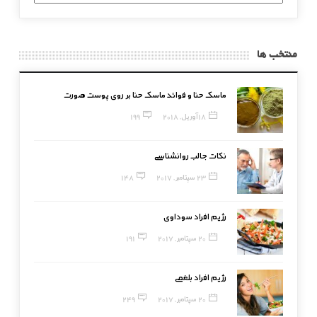
بندی
منتخب ها
ماسک حنا و فوائد ماسک حنا بر روی پوست صورت
18 آوریل, 2018
199
نکات جالب روانشناسی
23 سپتامبر, 2017
148
رژیم افراد سوداوی
20 سپتامبر, 2017
191
رژیم افراد بلغمی
20 سپتامبر, 2017
249