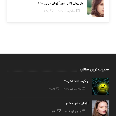
راز زیبایی زنان بدون آرایش در چیست؟
12 آگوست, 2017
285
محبوب ترین مطالب
چگونه شاد باشیم؟
25 جولای, 2017
3,891
آرایش خاص چشم
19 جولای, 2016
1,361