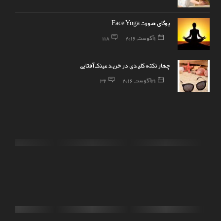
یوگای صورت Face Yoga
1 آگوست, 2016
118
چهار نکته کلیدی در خرید عینک آفتابی
21 آگوست, 2016
32