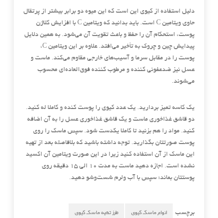
دلیل استفاده از کیوی این است که این میوه دو برابر بیشتر از پرتقال
حاوی ویتامین C است. باید بدانید که ویتامین C با افزایش کلاژن
پوست، استحکام آن را حفظ و باعث تقویت آن می‌شود. به همین دلایل
پیدایش چین و چروک به تأخیر می‌افتد. علاوه بر این ویتامین C،
پوست را در مقابل سرما و آسیب‌های خارجی مقاوم می‌کند. ماست و
عسل نیز ضدعفونی کننده و مرطوب کننده فوق‌العاده‌ای محسوب
می‌شوند.
یک کاسه تمیز بردارید. یک عدد کیوی را پوست کنده و کاملا له کنید.
دو قاشق غذاخوری ماست و یک قاشق غذاخوری عسل را به آن اضافه
کنید. مواد را هم بزنید تا کاملا یکدست شود. سپس ماسک را روی
پوست صورتتان بگذارید. توجه داشته باشید که بلافاصله بعد از تهیه
این ماسک از آن استفاده کنید زیرا در این صورت ویتامین آن اکسید
نشده است. اجازه دهید ماست به مدت ۱۰ الی ۱۵ دقیقه روی
پوستتان بماند؛ سپس با آب ولرم شست‌و‌شو دهید.
انواع ماسک کیوی
طرز تهیه ماسک کیوی
برچسب