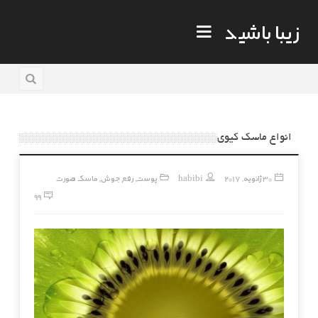
زیبا باشید
انواع ماسک کیوی
30 ژانویه, 2017
habibi
پوست
رفع جوش
ماسک صورت
,
,
99