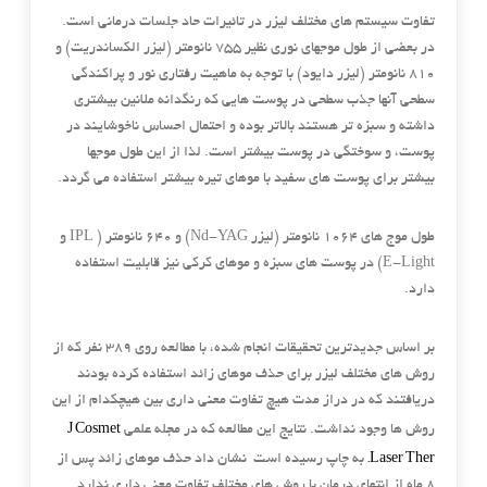
تفاوت سیستم های مختلف لیزر در تائیرات حاد جلسات درمانی است.
در بعضی از طول موجهای نوری نظیر ۷۵۵ نانومتر (لیزر الکساندریت) و
۸۱۰ نانومتر (لیزر دایود) با توجه به ماهیت رفتاری نور و پراکندگی
سطحی آنها جذب سطحی در پوست هایی که رنگدانه ملانین بیشتری
داشته و سبزه تر هستند بالاتر بوده و احتمال احساس ناخوشایند در
پوست، و سوختگی در پوست بیشتر است. لذا از این طول موجها
بیشتر برای پوست های سفید با موهای تیره بیشتر استفاده می گردد.
طول موج های ۱۰۶۴ نانومتر (لیزر Nd-YAG) و ۶۴۰ نانومتر ( IPL و
E-Light) در پوست های سبزه و موهای کرکی نیز قابلیت استفاده
دارد.
بر اساس جدیدترین تحقیقات انجام شده، با مطالعه روی ۳۸۹ نفر که از
روش های مختلف لیزر برای حذف موهای زائد استفاده کرده بودند
دریافتند که در دراز مدت هیچ تفاوت معنی داری بین هیچکدام از این
J Cosmet
روش ها وجود نداشت. نتایج این مطالعه که در مجله علمی
Laser Ther.
به چاپ رسیده است نشان داد حذف موهای زائد پس از
۸ ماه از انتهای درمان با روش های مختلف تفاوت معنی داری ندارد.