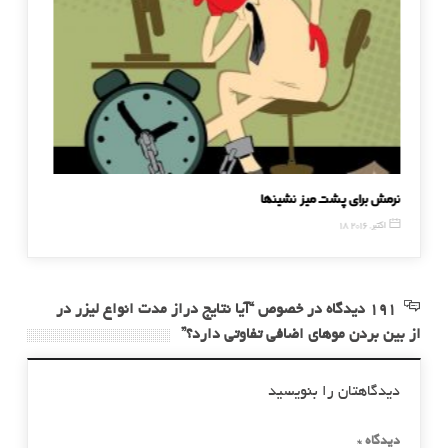
نرمش برای پشت میز نشینها
کدام و
18 اکتبر, 2016
27 دسامبر, 014
191 دیدگاه در خصوص “آیا نتایج دراز مدت انواع لیزر در
از بین بردن موهای اضافی تفاوتی دارد؟”
دیدگاهتان را بنویسید
دیدگاه
*