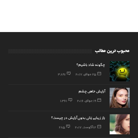
محبوب ترین مطالب
چگونه شاد باشیم؟
25 جولای, 2017
3,891
آرایش خاص چشم
19 جولای, 2016
1,361
راز زیبایی زنان بدون آرایش در چیست؟
12 آگوست, 2017
285