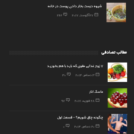
شیوه درست بخار دادن پوست در خانه
27 آگوست, 2017
262
مطالب تصادفی
7 زوج غذایی مقوی که باید با هم بخورید
3 دسامبر, 2014
30
ماسک انار
28 فوریه, 2017
97
چگونه چاق شویم؟ – قسمت اول
20 دسامبر, 2014
0