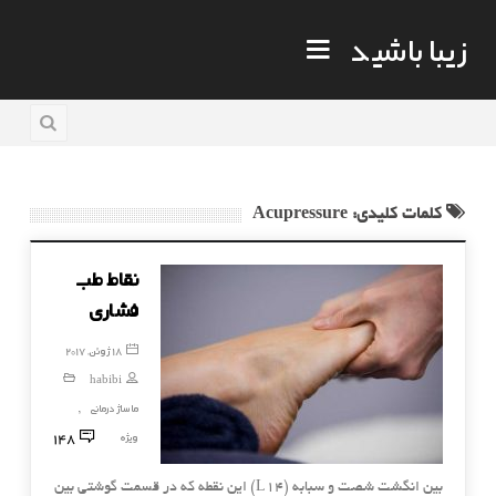
زیبا باشید
کلمات کلیدی: Acupressure
نقاط طب
فشاری
18 ژوئن, 2017
habibi
ماساژ درمانی
,
148
ویژه
بین انگشت شصت و سبابه (L۱۴) این نقطه که در قسمت گوشتی بین