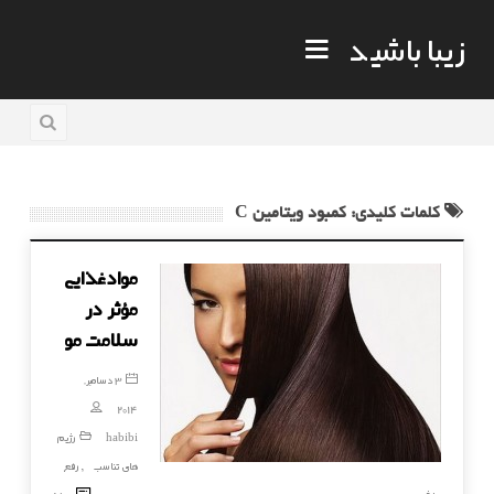
زیبا باشید
کلمات کلیدی: کمبود ویتامین C
موادغذایی
مؤثر در
سلامت مو
3 دسامبر,
2014
habibi
رژیم
های تناسب
رفع
,