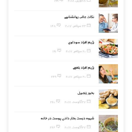
18 آوریل, 2018
199
نکات جالب روانشناسی
23 سپتامبر, 2017
148
رژیم افراد سوداوی
20 سپتامبر, 2017
191
رژیم افراد بلغمی
20 سپتامبر, 2017
249
بخور زنجبیل
27 آگوست, 2017
260
شیوه درست بخار دادن پوست در خانه
27 آگوست, 2017
262