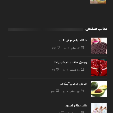
مطالب تصادفی
شکلات را فراموش نکنید
2 دسامبر, 2014
34
پوستی صاف با انار شب یلدا
20 دسامبر, 2016
49
خواص جادویی آووکادو
16 دسامبر, 2014
37
تاثير يوگا بر كمردرد