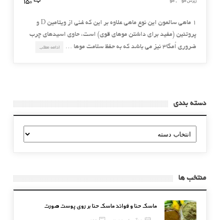
150
ریزش مو
مو
,
۱ ماهی سالمون این نوع ماهی علاوه بر این که غنی از ویتامین D و
پروتئین (مفید برای داشتن موهای قوی) است، حاوی اسیدهای چرب
ضروری اُمگا۳ نیز می باشد که به حفظ سلامت موها …
ادامه مطلب
دسته بندی
دسته
بندی
منتخب ها
ماسک حنا و فوائد ماسک حنا بر روی پوست صورت