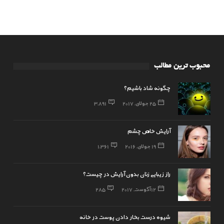
محبوب ترین مطالب
چگونه شاد باشیم؟
25 جولای, 2017
3,891
آرایش خاص چشم
19 جولای, 2016
1,361
راز زیبایی زنان بدون آرایش در چیست؟
12 آگوست, 2017
285
شیوه درست بخار دادن پوست در خانه