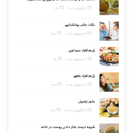
18 آوریل, 2018
199
نکات جالب روانشناسی
23 سپتامبر, 2017
148
رژیم افراد سوداوی
20 سپتامبر, 2017
191
رژیم افراد بلغمی
20 سپتامبر, 2017
249
بخور زنجبیل
27 آگوست, 2017
260
شیوه درست بخار دادن پوست در خانه