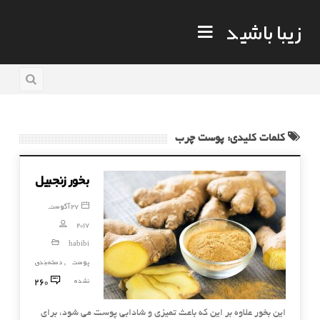
زیبا باشید
کلمات کلیدی: پوست چرب
بخور زنجبیل
27 آگوست,
2017
habibi
پوست
دسته‌بندی
,
260
نشده
این بخور علاوه بر این که باعث تمیزی و شادابی پوست می شود، برای