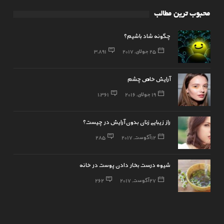
محبوب ترین مطالب
چگونه شاد باشیم؟
25 جولای, 2017
3,891
آرایش خاص چشم
19 جولای, 2016
1,361
راز زیبایی زنان بدون آرایش در چیست؟
12 آگوست, 2017
285
شیوه درست بخار دادن پوست در خانه
27 آگوست, 2017
262