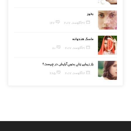
بخور
27 آگوست, 2017
167
ماسک هندوانه
21 آگوست, 2017
80
راز زیبایی زنان بدون آرایش در چیست؟
12 آگوست, 2017
285