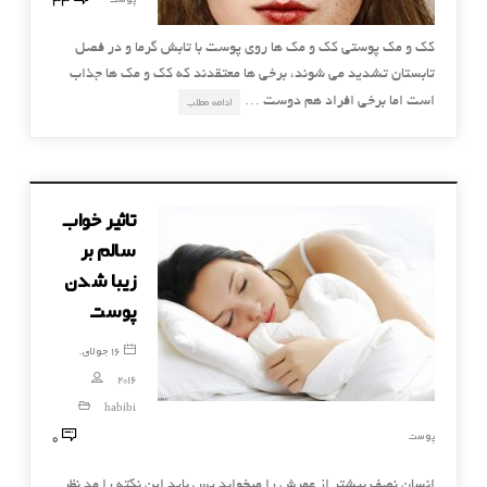
کک و مک پوستی کک و مک ها روی پوست با تابش گرما و در فصل
تابستان تشدید می شوند، برخی ها معتقدند که کک و مک ها جذاب
است اما برخی افراد هم دوست …
ادامه مطلب
تاثیر خواب
سالم بر
زیبا شدن
پوست
16 جولای,
2016
habibi
0
پوست
انسان نصف بیشتر از عمرش را میخوابد پس باید این نکته را مد نظر