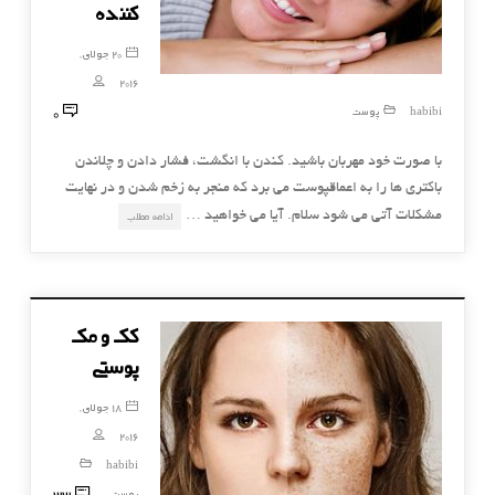
کننده
20 جولای,
2016
0
habibi
پوست
با صورت خود مهربان باشید. کندن با انگشت، فشار دادن و چلاندن
باکتری ها را به اعماقپوست می برد که منجر به زخم شدن و در نهایت
مشکلات آتی می شود سلام. آیا می خواهید …
ادامه مطلب
کک و مک
پوستی
18 جولای,
2016
habibi
33
پوست