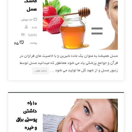
ماسک
عسل
23 جولای,
2016
habibi
65
پوست
عسل همیشه به عنوان یک ماده شیرین و با خاصیت های فراوان در
قرآن و جوامع پزشکی یاد می شود همانطور که میدانید عسل توسط
زنبور عسل و از شهد گل ها تولید می شود …
ادامه مطلب
۱۰ راه
داشتن
پوستی براق
و خیره