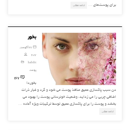
برای پوست‌های …
ادامه مطلب
بخور
27 آگوست,
2017
habibi
پوست
167
بخوردا
دن سبب پاكسازی عمیق منافذ پوست می شود و گرد و غبار ذرات
اضافی چربی را می زداید، وضعیت خونرسانی پوست را بهبود می
بخشد و پوست را برای پاكسازی عمیق توسط تركیبات ویژه آماده …
ادامه مطلب