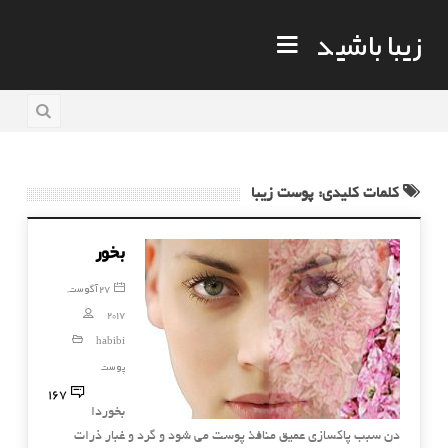
زیبا باشید
کلمات کلیدی: پوست زیبا
بخور
27 آگوست,
2017
habibi
پوست
167
بخوردا
دن سبب پاكسازی عمیق منافذ پوست می شود و گرد و غبار ذرات