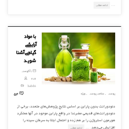
…
ادامه مطلب
با مواد
آرایشی
گیاهی آشنا
شوید
1 آگوست,
2016
habibi
54
پوست
سلامت پوست
ویژه
,
,
دئودورانت بدون پارابن بر اساس نتایج پژوهش‌های متعدد، برخی از
دئودورانت‌های قدیمی مضرند! در واقع پارابن موجود در آنها عملکرد
هورمون استروژن را بر هم زده و احتمال ابتلا به سرطان سینه را
افزایش می‌دهد. …
ادامه مطلب