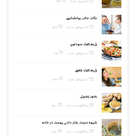
18 آوریل, 2018
199
نکات جالب روانشناسی
23 سپتامبر, 2017
148
رژیم افراد سوداوی
20 سپتامبر, 2017
191
رژیم افراد بلغمی
20 سپتامبر, 2017
249
بخور زنجبیل
27 آگوست, 2017
260
شیوه درست بخار دادن پوست در خانه
27 آگوست, 2017
262