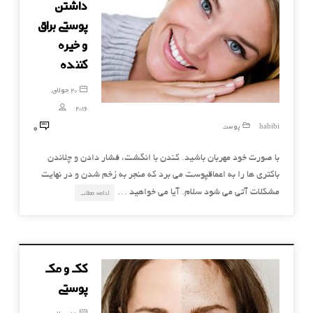
داشتن
پوستی براق
و خیره
کننده
20 جولای,
2016
0
habibi
پوست
با صورت خود مهربان باشید. کندن با انگشت، فشار دادن و چلاندن
باکتری ها را به اعماقپوست می برد که منجر به زخم شدن و در نهایت
مشکلات آتی می شود سلام. آیا می خواهید …
ادامه مطلب
کک و مک
پوستی