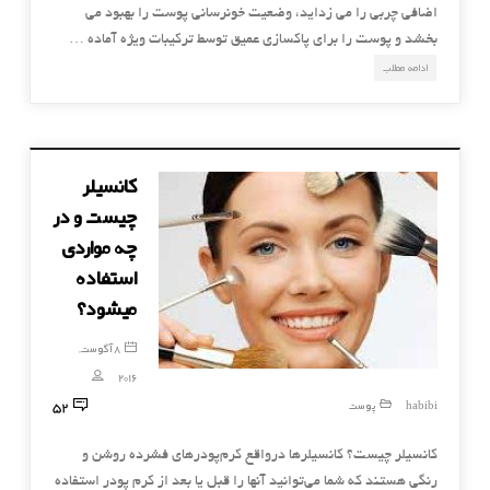
اضافی چربی را می زداید، وضعیت خونرسانی پوست را بهبود می
بخشد و پوست را برای پاكسازی عمیق توسط تركیبات ویژه آماده …
ادامه مطلب
کانسیلر
چیست و در
چه مواردی
استفاده
میشود؟
8 آگوست,
2016
52
habibi
پوست
کانسیلر چیست؟ کانسیلرها درواقع کرم‌پودرهای فشرده روشن و
رنگی هستند که شما می‌توانید آنها را قبل یا بعد از کرم پودر استفاده