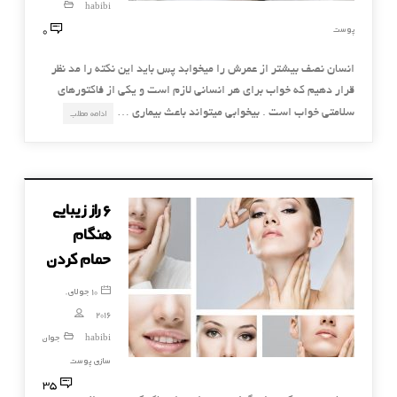
habibi
0
پوست
انسان نصف بیشتر از عمرش را میخوابد پس باید این نکته را مد نظر
قرار دهیم که خواب برای هر انسانی لازم است و یکی از فاکتورهای
سلامتی خواب است . بیخوابی میتواند باعث بیماری …
ادامه مطلب
۶ راز زیبایی
هنگام
حمام کردن
10 جولای,
2016
habibi
جوان
سازی پوست
35