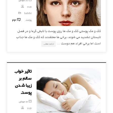
18 جولای,
2016
habibi
33
پوست
کک و مک پوستی کک و مک ها روی پوست با تابش گرما و در فصل
تابستان تشدید می شوند، برخی ها معتقدند که کک و مک ها جذاب
است اما برخی افراد هم دوست …
ادامه مطلب
تاثیر خواب
سالم بر
زیبا شدن
پوست
16 جولای,
2016