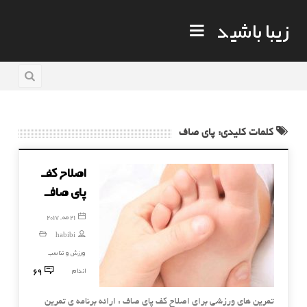
زیبا باشید
کلمات کلیدی: پای صاف
اصلاح کف
پای صاف
21 مه, 2017
habibi
ورزش و تناسب
69
اندام
تمرین های ورزشی برای اصلاح کف پای صاف : ارائه برنامه ی تمرین