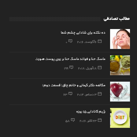
مطالب تصادفی
ده نکته برای شادابی چشم شما
6 آگوست, 2016
0
ماسک حنا و فوائد ماسک حنا بر روی پوست صورت
18 آوریل, 2018
199
مکالمه دکتر کرمانی و خانم چاق( قسمت دوم)
3 دسامبر, 2014
63
رژیم کانادایی 15 روزه
23 اکتبر, 2016
58