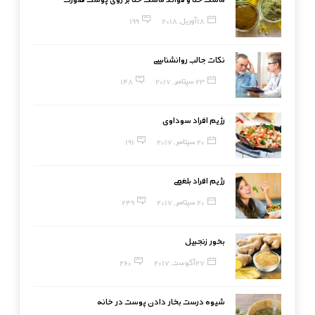
18 آوریل, 2018
199
نکات جالب روانشناسی
23 سپتامبر, 2017
148
رژیم افراد سوداوی
20 سپتامبر, 2017
191
رژیم افراد بلغمی
20 سپتامبر, 2017
249
بخور زنجبیل
27 آگوست, 2017
260
شیوه درست بخار دادن پوست در خانه