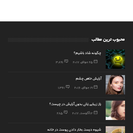
محبوب ترین مطالب
چگونه شاد باشیم؟
25 جولای, 2017
3,891
آرایش خاص چشم
19 جولای, 2016
1,361
راز زیبایی زنان بدون آرایش در چیست؟
12 آگوست, 2017
285
شیوه درست بخار دادن پوست در خانه