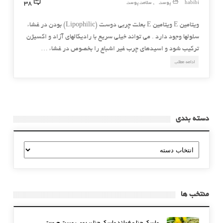
38
habibi
پوست
سلامت پوست
,
ویتامین E ویتامین E بعلت چربی دوست (Lipophilic) بودن در غشاء
سلولها وجود دارد . می تواند خیلی سریع با رادیکالهای آزاد و اکسیژن
ترکیب شود و اسیدهای چرب غیر اشباع را بخصوص در غشاء …
ادامه مطلب
دسته بندی
دسته
بندی
منتخب ها
ماسک حنا و فوائد ماسک حنا بر روی پوست صورت