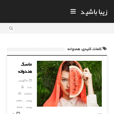
زیبا باشید
کلمات کلیدی: هندوانه
ماسک
هندوانه
21 آگوست,
2017
habibi
پوست
سلامت
,
پوست
ماسک
,
80
صورت