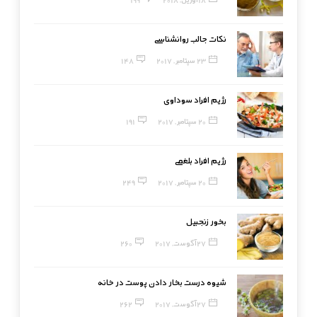
نکات جالب روانشناسی
23 سپتامبر, 2017
148
رژیم افراد سوداوی
20 سپتامبر, 2017
191
رژیم افراد بلغمی
20 سپتامبر, 2017
249
بخور زنجبیل
27 آگوست, 2017
260
شیوه درست بخار دادن پوست در خانه
27 آگوست, 2017
262