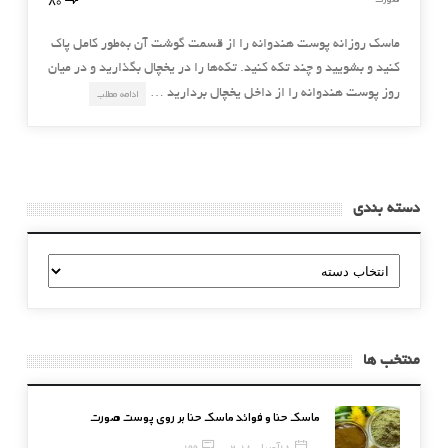
ماسك روزانه پوست هندوانه را از قسمت گوشت آن به‌طور كامل پاك
كنيد و بشوييد و چند تكه كنيد. تكه‌ها را در يخچال بگذاريد و در ميان
روز پوست هندوانه را از داخل يخچال برداريد …
ادامه مطلب
دسته بندی
دسته
بندی
منتخب ها
ماسک حنا و فوائد ماسک حنا بر روی پوست صورت
18 آوریل, 2018
199