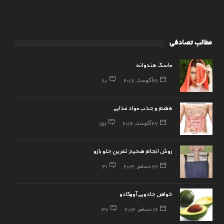
مطالب تصادفی
ماسک هندوانه
21 آگوست, 2017
80
هضم و جذب مواد غذایی
27 آگوست, 2016
151
روش انجام صحیح تمرین جلو بازو
22 دسامبر, 2014
41
خواص جادویی آووکادو
16 دسامبر, 2014
37