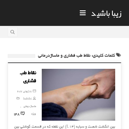
زیبا باشید
کلمات کلیدی: نقاط طب فشاری و ماساژدرمانی
نقاط طب
فشاری
18 ژوئن, 2017
habibi
ماساژ درمانی
,
148
ویژه
بین انگشت شصت و سبابه (L۱۴) این نقطه که در قسمت گوشتی بین