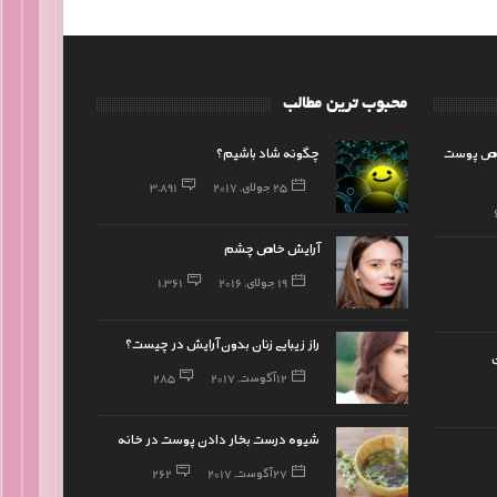
محبوب ترین مطالب
وص پوست
چگونه شاد باشیم؟
25 جولای, 2017
3,891
آرایش خاص چشم
19 جولای, 2016
1,361
راز زیبایی زنان بدون آرایش در چیست؟
12 آگوست, 2017
285
شیوه درست بخار دادن پوست در خانه
27 آگوست, 2017
262