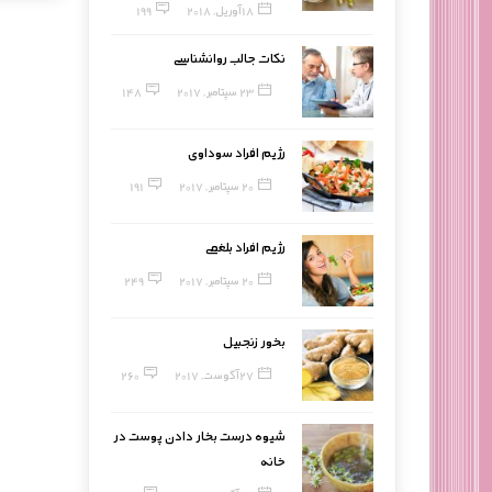
18 آوریل, 2018
199
نکات جالب روانشناسی
23 سپتامبر, 2017
148
رژیم افراد سوداوی
20 سپتامبر, 2017
191
رژیم افراد بلغمی
20 سپتامبر, 2017
249
بخور زنجبیل
27 آگوست, 2017
260
شیوه درست بخار دادن پوست در
خانه