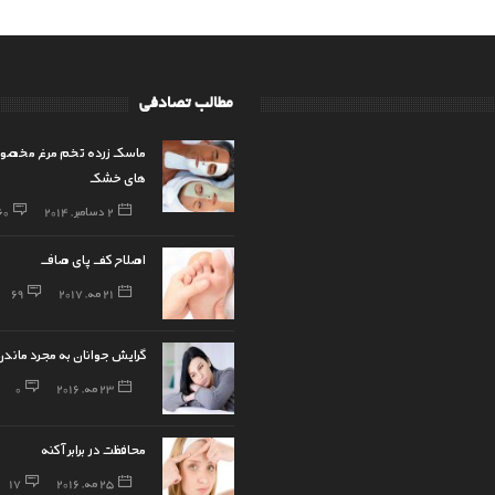
مطالب تصادفی
ماسک زرده تخم مرغ مخص
های خشک
2 دسامبر, 2014
60
اصلاح کف پای صاف
21 مه, 2017
69
گرایش جوانان به مجرد ماندن
23 مه, 2016
0
محافظت در برابر آکنه
25 مه, 2016
17