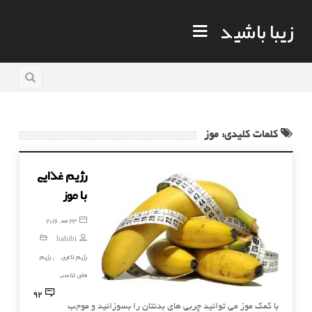
زیبا باشید
کلمات کلیدی: موز
رژیم غذایی
با موز
23 مه, 2016
habibi
رژیم لاغری
رژیم
,
های تناسب
92
با کمک موز می توانید چربی های بدنتان را بسوزانید و موجب