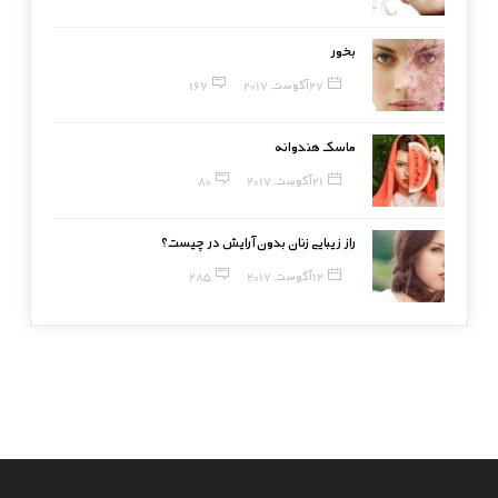
بخور
27 آگوست, 2017
167
ماسک هندوانه
21 آگوست, 2017
80
راز زیبایی زنان بدون آرایش در چیست؟
12 آگوست, 2017
285