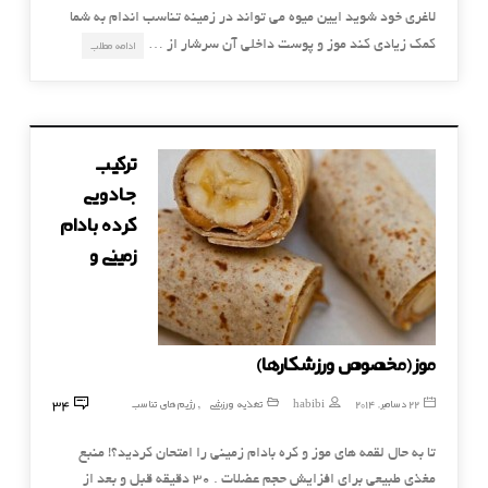
لاغری خود شوید ایین میوه می تواند در زمینه تناسب اندام به شما
کمک زیادی کند موز و پوست داخلی آن سرشار از …
ادامه مطلب
ترکیب
جادویی
کرده بادام
زمینی و
موز(مخصوص ورزشکارها)
34
22 دسامبر, 2014
habibi
تغذیه ورزشی
رژیم های تناسب
,
تا به حال لقمه های موز و کره بادام زمینی را امتحان کردید؟! منبع
مغذی طبیعی برای افزایش حجم عضلات . ۳۰ دقیقه قبل و بعد از