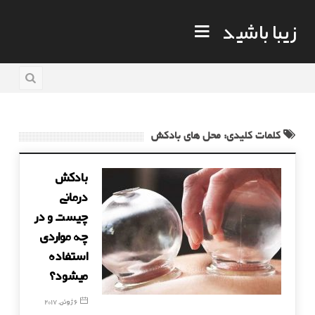
زیبا باشید
کلمات کلیدی: محل های بادکش
بادکش
درمانی
چیست و در
چه مواردی
استفاده
میشود؟
6 ژوئن, 2017