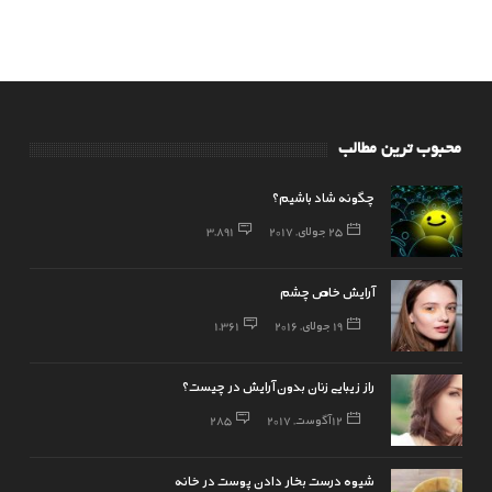
محبوب ترین مطالب
چگونه شاد باشیم؟
25 جولای, 2017
3,891
آرایش خاص چشم
19 جولای, 2016
1,361
راز زیبایی زنان بدون آرایش در چیست؟
12 آگوست, 2017
285
شیوه درست بخار دادن پوست در خانه