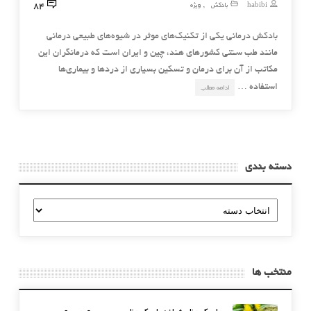
84
habibi
بادکش
ویژه
,
بادكش‌ درماني يكي از تكنيك‌هاي موثر در شيوه‌هاي طبيعي درماني
مانند طب سنتي كشورهاي هند، چين و ايران است كه درمانگران اين
مكاتب از آن براي درمان و تسكين بسياري از دردها و بيماري‌ها
استفاده …
ادامه مطلب
دسته بندی
دسته
بندی
منتخب ها