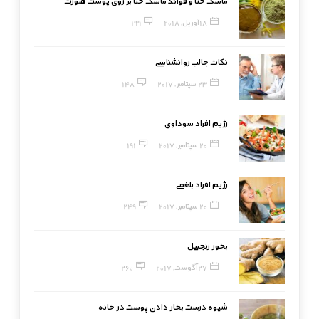
ماسک حنا و فوائد ماسک حنا بر روی پوست صورت
18 آوریل, 2018
199
نکات جالب روانشناسی
23 سپتامبر, 2017
148
رژیم افراد سوداوی
20 سپتامبر, 2017
191
رژیم افراد بلغمی
20 سپتامبر, 2017
249
بخور زنجبیل
27 آگوست, 2017
260
شیوه درست بخار دادن پوست در خانه