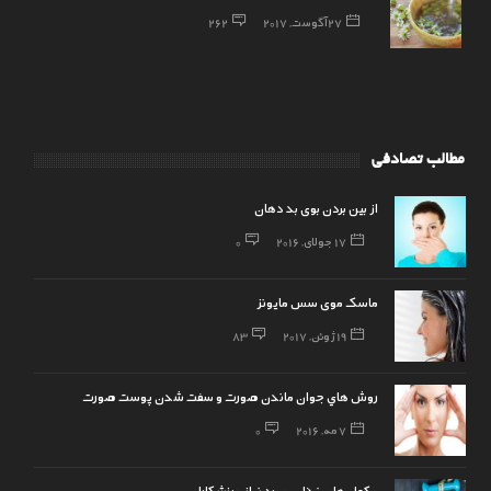
27 آگوست, 2017
262
مطالب تصادفی
از بین بردن بوی بد دهان
17 جولای, 2016
0
ماسک موی سس مایونز
19 ژوئن, 2017
83
روش هاي جوان ماندن صورت و سفت شدن پوست صورت
7 مه, 2016
0
مکمل های غذایی مورد نیاز ورزشکاران