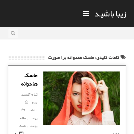
زیبا باشید
کلمات کلیدی: ماسک هندوانه برا صورت
ماسک
هندوانه
21 آگوست,
2017
habibi
پوست
سلامت
,
پوست
ماسک
,
80
صورت