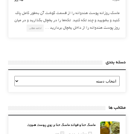
ماسك روزانه پوست هندوانه را از قسمت گوشت آن به‌طور كامل پاك
كنيد و بشوييد و چند تكه كنيد. تكه‌ها را در يخچال بگذاريد و در ميان
روز پوست هندوانه را از داخل يخچال برداريد …
ادامه مطلب
دسته بندی
دسته
بندی
منتخب ها
ماسک حنا و فوائد ماسک حنا بر روی پوست صورت
18 آوریل, 2018
199