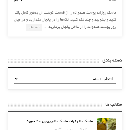
ماسك روزانه پوست هندوانه را از قسمت گوشت آن به‌طور كامل پاك
كنيد و بشوييد و چند تكه كنيد. تكه‌ها را در يخچال بگذاريد و در ميان
روز پوست هندوانه را از داخل يخچال برداريد …
ادامه مطلب
دسته بندی
دسته
بندی
منتخب ها
ماسک حنا و فوائد ماسک حنا بر روی پوست صورت
18 آوریل, 2018
199