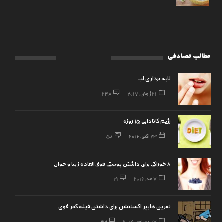
مطالب تصادفی
لایه برداری لب
21 ژوئن, 2017
248
رژیم کانادایی 15 روزه
23 اکتبر, 2016
58
8 خوراکی برای داشتن پوستی فوق‌العاده زیبا و جوان
7 مه, 2016
19
تمرین هایپر اکستنشن برای داشتن فیله کمر قوی
17 دسامبر, 2014
32