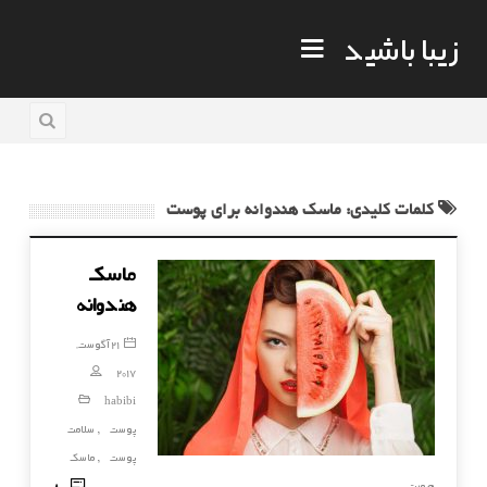
زیبا باشید
کلمات کلیدی: ماسک هندوانه برای پوست
ماسک
هندوانه
21 آگوست,
2017
habibi
پوست
سلامت
,
پوست
ماسک
,
80
صورت