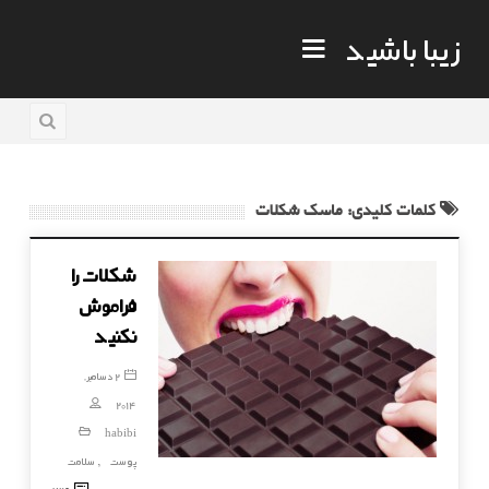
زیبا باشید
کلمات کلیدی: ماسک شکلات
شکلات را
فراموش
نکنید
2 دسامبر,
2014
habibi
پوست
سلامت
,