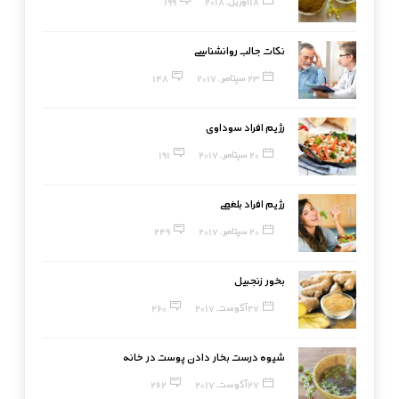
18 آوریل, 2018
199
نکات جالب روانشناسی
23 سپتامبر, 2017
148
رژیم افراد سوداوی
20 سپتامبر, 2017
191
رژیم افراد بلغمی
20 سپتامبر, 2017
249
بخور زنجبیل
27 آگوست, 2017
260
شیوه درست بخار دادن پوست در خانه
27 آگوست, 2017
262