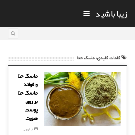
زیبا باشید
کلمات کلیدی: ماسک حنا
ماسک حنا
و فوائد
ماسک حنا
بر روی
پوست
صورت
18 آوریل,