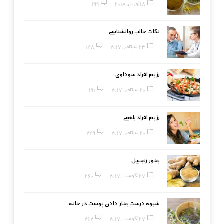
18 آوریل, 2018
199
نکات جالب روانشناسی
23 سپتامبر, 2017
148
رژیم افراد سوداوی
20 سپتامبر, 2017
191
رژیم افراد بلغمی
20 سپتامبر, 2017
249
بخور زنجبیل
27 آگوست, 2017
260
شیوه درست بخار دادن پوست در خانه
27 آگوست, 2017
262