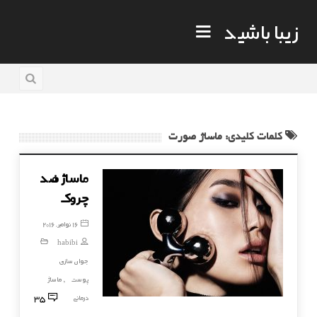
زیبا باشید
کلمات کلیدی: ماساژ صورت
ماساژ ضد
چروک
16 نوامبر, 2016
habibi
جوان سازی
پوست
ماساژ
,
35
درمانی