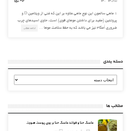
150
ریزش مو
مو
,
۱ ماهی سالمون این نوع ماهی علاوه بر این که غنی از ویتامین D و
پروتئین (مفید برای داشتن موهای قوی) است، حاوی اسیدهای چرب
ضروری اُمگا۳ نیز می باشد که به حفظ سلامت موها …
ادامه مطلب
دسته بندی
دسته
بندی
منتخب ها
ماسک حنا و فوائد ماسک حنا بر روی پوست صورت