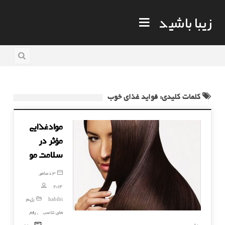
زیبا باشید
کلمات کلیدی: فواید غذای خوب
موادغذایی
مؤثر در
سلامت مو
3 دسامبر,
2014
habibi
رژیم
های تناسب
رفع
,