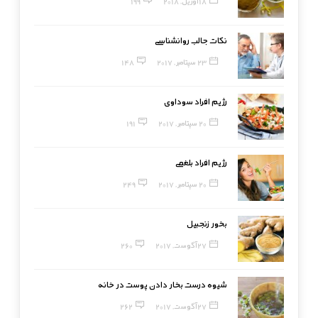
18 آوریل, 2018
199
نکات جالب روانشناسی
23 سپتامبر, 2017
148
رژیم افراد سوداوی
20 سپتامبر, 2017
191
رژیم افراد بلغمی
20 سپتامبر, 2017
249
بخور زنجبیل
27 آگوست, 2017
260
شیوه درست بخار دادن پوست در خانه
27 آگوست, 2017
262