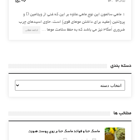
150
ریزش مو
مو
,
۱ ماهی سالمون این نوع ماهی علاوه بر این که غنی از ویتامین D و
پروتئین (مفید برای داشتن موهای قوی) است، حاوی اسیدهای چرب
ضروری اُمگا۳ نیز می باشد که به حفظ سلامت موها …
ادامه مطلب
دسته بندی
دسته
بندی
منتخب ها
ماسک حنا و فوائد ماسک حنا بر روی پوست صورت