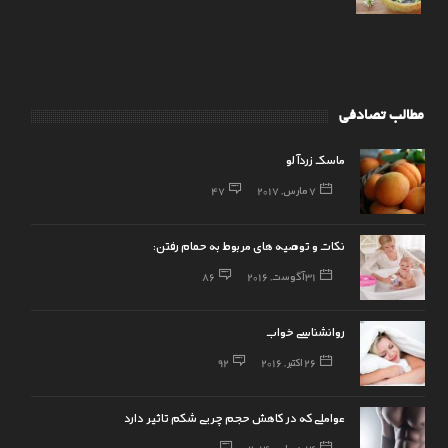
مطالب تصادفی
ماسک زردآلو
7 مارس, 2017
47
نکات و توصیه های مربوط به حمام رفتن:
31 آگوست, 2016
86
روانشناسی خواب
26 اکتبر, 2016
92
عواملی که در کاهش حجم چربی شکم تاثیر دارد