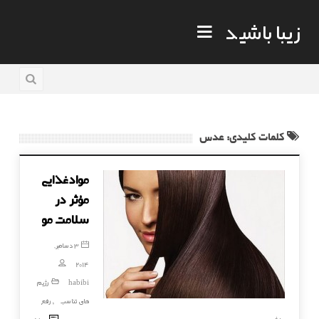
زیبا باشید
کلمات کلیدی: عدس
موادغذایی
مؤثر در
سلامت مو
3 دسامبر,
2014
habibi
رژیم
های تناسب
رفع
,