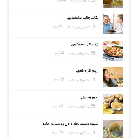
18 آوریل, 2018
199
نکات جالب روانشناسی
23 سپتامبر, 2017
148
رژیم افراد سوداوی
20 سپتامبر, 2017
191
رژیم افراد بلغمی
20 سپتامبر, 2017
249
بخور زنجبیل
27 آگوست, 2017
260
شیوه درست بخار دادن پوست در خانه
27 آگوست, 2017
262