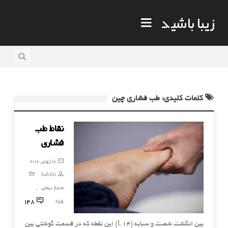
زیبا باشید
کلمات کلیدی: طب فشاری چين
نقاط طب
فشاری
18 ژوئن, 2017
habibi
ماساژ درمانی
,
148
ویژه
بین انگشت شصت و سبابه (L۱۴) این نقطه که در قسمت گوشتی بین