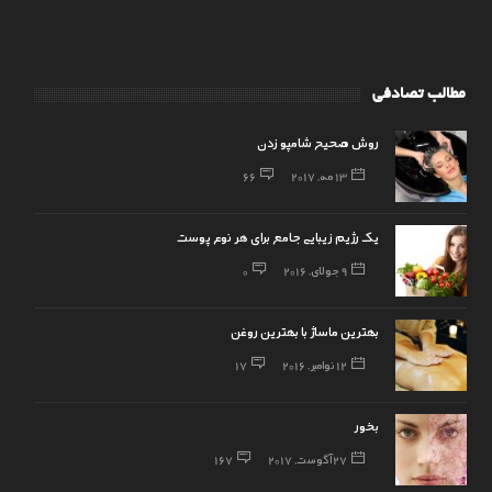
مطالب تصادفی
روش صحیح شامپو زدن
13 مه, 2017
66
یک رژیم زیبایی جامع برای هر نوع پوست
9 جولای, 2016
0
بهترین ماساژ با بهترین روغن
12 نوامبر, 2016
17
بخور
27 آگوست, 2017
167