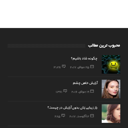
محبوب ترین مطالب
چگونه شاد باشیم؟
25 جولای, 2017
3,891
آرایش خاص چشم
19 جولای, 2016
1,361
راز زیبایی زنان بدون آرایش در چیست؟
12 آگوست, 2017
285