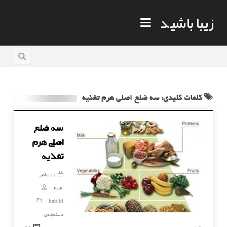
زیبا باشید
کلمات کلیدی: سه ضلع اصلی هرم تغذیه
سه ضلع
اصلی هرم
تغذیه
6 دسامبر,
2014
habibi
دسته‌بندی