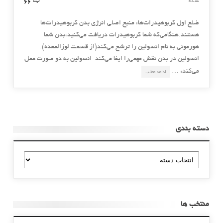
66
نشده
ضلع اول کربوهیدرات‌ها: منبع اصلی انرژی بدن کربوهیدرات‌ها
هستند.هنگامی‌که شما کربوهیدرات دریافت می‌کنید،بدن شما
هورمونی به نام انسولین را ترشح می‌کند(از قسمت لوزالمعده).
انسولین در بدن نقش مهمی‌را ایفا می‌کند. انسولین به دو صورت عمل
می‌کند: …
ادامه مطلب
دسته بندی
دسته
بندی
منتخب ها