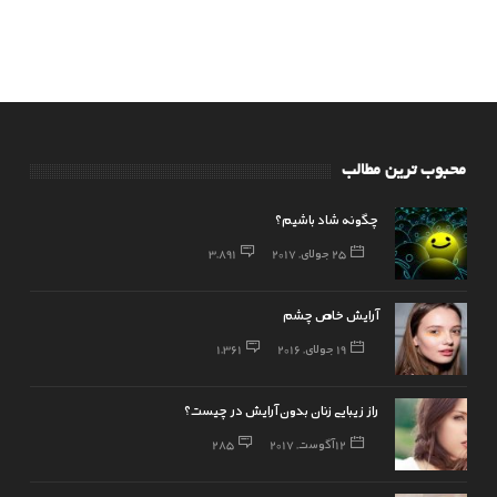
محبوب ترین مطالب
چگونه شاد باشیم؟
25 جولای, 2017
3,891
آرایش خاص چشم
19 جولای, 2016
1,361
راز زیبایی زنان بدون آرایش در چیست؟
12 آگوست, 2017
285