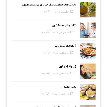
ماسک حنا و فوائد ماسک حنا بر روی پوست صورت
18 آوریل, 2018
199
نکات جالب روانشناسی
23 سپتامبر, 2017
148
رژیم افراد سوداوی
20 سپتامبر, 2017
191
رژیم افراد بلغمی
20 سپتامبر, 2017
249
بخور زنجبیل
27 آگوست, 2017
260