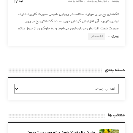
17
پوست
جوان سازی پوست
سلامت پوست
,
,
تکه‌هاي يخ براي موارد مختلف در زيبايي طبيعي صورت کاربرد دارد،
اولين کاربرد آن افزايش گردش خون است؛ گذاشتن يخ بر روي
صورت باعث افزايش جريان خون مي‌شود و به جلوگيري از بروز علائم
پيري …
ادامه مطلب
دسته بندی
دسته
بندی
منتخب ها
ماسک حنا و فوائد ماسک حنا بر روی پوست صورت