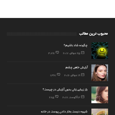
محبوب ترین مطالب
چگونه شاد باشیم؟
25 جولای, 2017
3,891
آرایش خاص چشم
19 جولای, 2016
1,361
راز زیبایی زنان بدون آرایش در چیست؟
12 آگوست, 2017
285
شیوه درست بخار دادن پوست در خانه