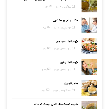
18 آوریل, 2018
199
نکات جالب روانشناسی
23 سپتامبر, 2017
148
رژیم افراد سوداوی
20 سپتامبر, 2017
191
رژیم افراد بلغمی
20 سپتامبر, 2017
249
بخور زنجبیل
27 آگوست, 2017
260
شیوه درست بخار دادن پوست در خانه