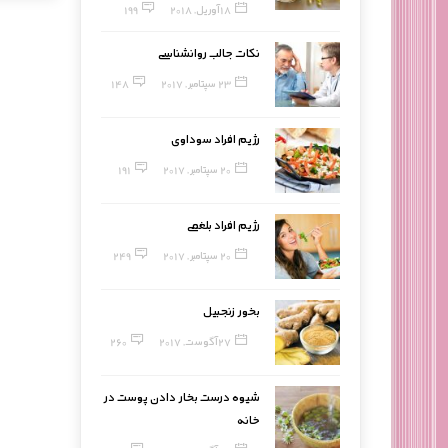
18 آوریل, 2018
199
نکات جالب روانشناسی
23 سپتامبر, 2017
148
رژیم افراد سوداوی
20 سپتامبر, 2017
191
رژیم افراد بلغمی
20 سپتامبر, 2017
249
بخور زنجبیل
27 آگوست, 2017
260
شیوه درست بخار دادن پوست در
خانه