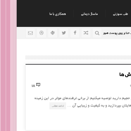
طب سوزنی
ماساژ درمانی
همکاری با ما
 روی پوست صورت
نکات جالب روانشناسی
رژیم افراد سود
9 سال قبل
9 سال قبل
وش ها
18
حجیم دارید توصیه میکنیم از برخی ترفندهای موثر در این زمینه
ایتان بپردازید و به کیفیت و زیبایی آن …
ادامه مطلب