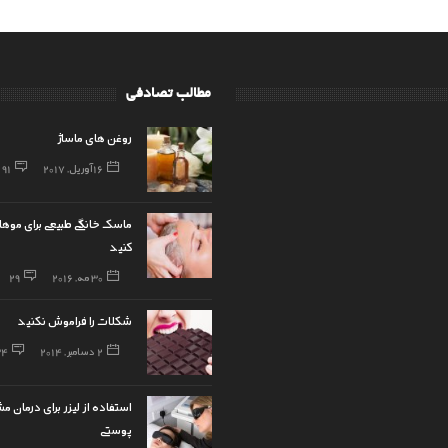
مطالب تصادفی
روغن های ماساژ
16 آوریل, 2017
91
ماسک خانگی طبیعی برای موها
کنید
30 مه, 2016
29
شکلات را فراموش نکنید
2 دسامبر, 2014
34
استفاده از لیزر برای درمان 
پوستی