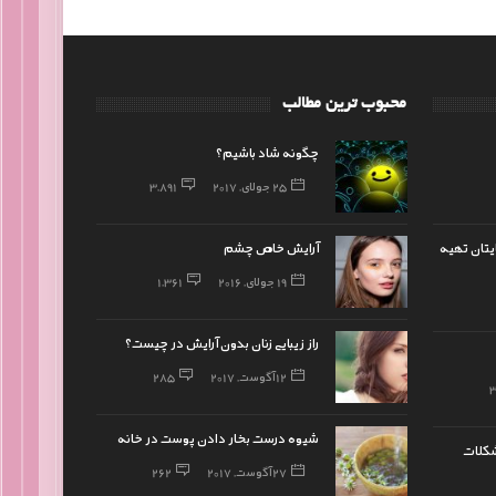
محبوب ترین مطالب
چگونه شاد باشیم؟
25 جولای, 2017
3,891
یتان تهیه
آرایش خاص چشم
19 جولای, 2016
1,361
راز زیبایی زنان بدون آرایش در چیست؟
12 آگوست, 2017
285
شیوه درست بخار دادن پوست در خانه
مشکلات
27 آگوست, 2017
262