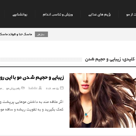
 از مو
رژیم های غذایی
ورزش و تناسب اندام
روانشناسی
ماسک حنا و فوائد ماسک حنا بر
8 سال قبل
رژیم میوه های تابستانه
9 سال قبل
کلیدی: زیبایی و حجیم شدن
زیبایی و حجیم شدن مو با این ر
15 مه, 2016
habibi
رفع ریزش مو
مو
,
اگر علاقه مند به داشتن موهایی پرپشت و 
کمک بگیرید و به تقویت ریشه و ساقه موه