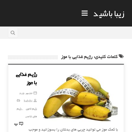
زیبا باشید
کلمات کلیدی: رژیم غذایی با موز
رژیم غذایی
با موز
23 مه, 2016
habibi
رژیم لاغری
رژیم
,
های تناسب
92
با کمک موز می توانید چربی های بدنتان را بسوزانید و موجب