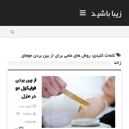
زیبا باشید
کلمات کلیدی: روش های علمی برای از بین بردن موهای
زائد
از بین بردن
فولیکول مو
در منزل
31 مه, 2017
habibi
رفع مو زائد