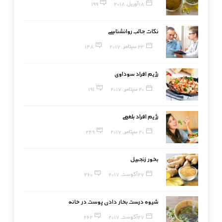
18 آوریل, 2018
199
نکات جالب روانشناسی
23 سپتامبر, 2017
148
رژیم افراد سوداوی
20 سپتامبر, 2017
191
رژیم افراد بلغمی
20 سپتامبر, 2017
249
بخور زنجبیل
27 آگوست, 2017
260
شیوه درست بخار دادن پوست در خانه
27 آگوست, 2017
262