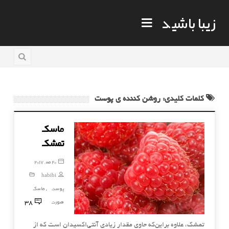
زیبا باشید
کلمات کلیدی: روشن کننده ی پوست
ماسک
تمشک
20 مه, 2017
habibi
پوست
ماسک
,
38
صورت
تمشک، علاوه براین‌که حاوی مقدار زیادی آنتی‌اکسیدان است که از