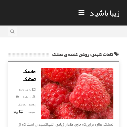
زیبا باشید
کلمات کلیدی: روشن کننده ی تمشک
ماسک
تمشک
20 مه, 2017
habibi
پوست
ماسک
,
38
صورت
تمشک، علاوه براین‌که حاوی مقدار زیادی آنتی‌اکسیدان است که از