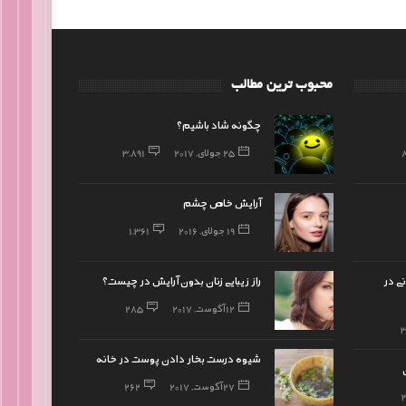
محبوب ترین مطالب
چگونه شاد باشیم؟
25 جولای, 2017
3,891
آرایش خاص چشم
19 جولای, 2016
1,361
ی در
راز زیبایی زنان بدون آرایش در چیست؟
12 آگوست, 2017
285
شیوه درست بخار دادن پوست در خانه
27 آگوست, 2017
262