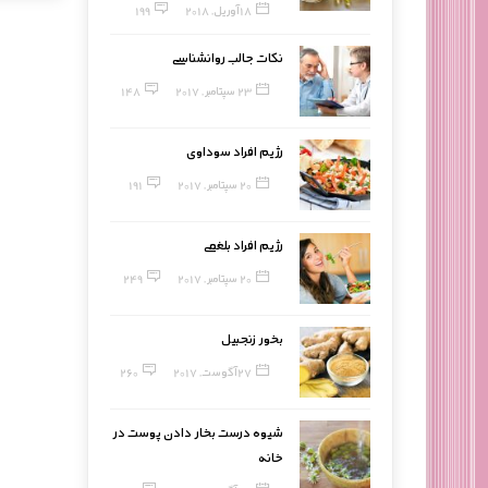
18 آوریل, 2018
199
نکات جالب روانشناسی
23 سپتامبر, 2017
148
رژیم افراد سوداوی
20 سپتامبر, 2017
191
رژیم افراد بلغمی
20 سپتامبر, 2017
249
بخور زنجبیل
27 آگوست, 2017
260
شیوه درست بخار دادن پوست در
خانه