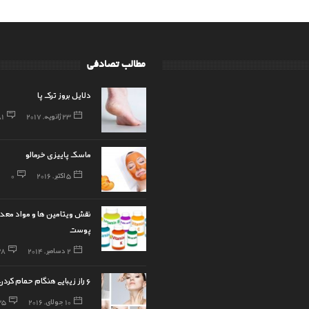
مطالب تصادفی
دلایل بروز ترک پا
23 ژانویه, 2017
81
ماسک پاییزی خرمالو
5 اکتبر, 2016
0
نقش ویتامین ها و مواد معدن
پوست
2 دسامبر, 2014
38
۶ راز زیبایی هنگام حمام کردن
10 جولای, 2016
35