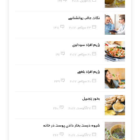
18 آوریل, 2018
199
نکات جالب روانشناسی
23 سپتامبر, 2017
148
رژیم افراد سوداوی
20 سپتامبر, 2017
191
رژیم افراد بلغمی
20 سپتامبر, 2017
249
بخور زنجبیل
27 آگوست, 2017
260
شیوه درست بخار دادن پوست در خانه
27 آگوست, 2017
262