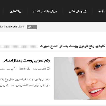
 از مو
رژیم های غذایی
ورزش و تناسب اندام
روانشناسی
ماسک حنا و فوائد ماسک حنا بر
8 سال قبل
کلیدی: رفع قرمزی پوست بعد از اصلاح صورت
رفع سرخی پوست بعد از اصلاح
1 آگوست, 2017
habibi
پوست
سلام
,
بعد از وکس، چند دقیقه روی محل یخ بگذا
ناراحتی آن را هم کاهش می دهد. کمی رو