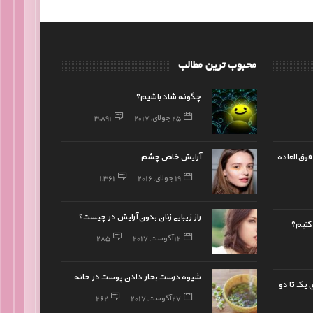
محبوب ترین مطالب
چگونه شاد باشیم؟
25 جولای, 2017
3,891
فوق‌العاده
آرایش خاص چشم
19 جولای, 2016
1,361
راز زیبایی زنان بدون آرایش در چیست؟
 کنیم؟
12 آگوست, 2017
285
شیوه درست بخار دادن پوست در خانه
 یک تا دو
27 آگوست, 2017
262