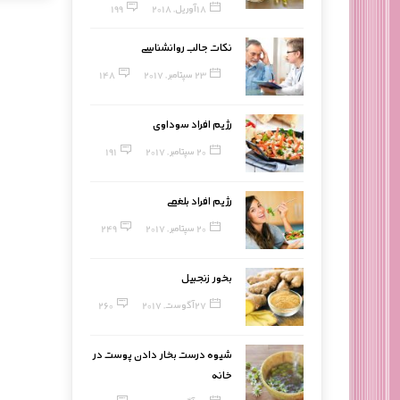
18 آوریل, 2018
199
نکات جالب روانشناسی
23 سپتامبر, 2017
148
رژیم افراد سوداوی
20 سپتامبر, 2017
191
رژیم افراد بلغمی
20 سپتامبر, 2017
249
بخور زنجبیل
27 آگوست, 2017
260
شیوه درست بخار دادن پوست در
خانه