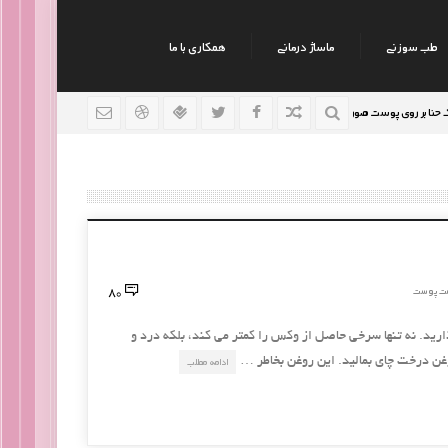
طب سوزنی
ماساژ درمانی
همکاری با ما
 روی پوست صورت
نکات جالب روانشناسی
رژیم افراد سود
9 سال قبل
9 سال قبل
80
ت پوست
رید. نه تنها سرخی حاصل از وکس را کمتر می کند، بلکه درد و
غن درخت چای بمالید. این روغن بخاطر …
ادامه مطلب