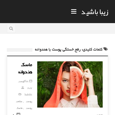
زیبا باشید
کلمات کلیدی: رفع خستگی پوست با هندوانه
ماسک
هندوانه
21 آگوست,
2017
habibi
پوست
سلامت
,
پوست
ماسک
,
80
صورت