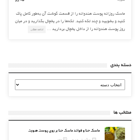
ماسك روزانه پوست هندوانه را از قسمت گوشت آن به‌طور كامل پاك
كنيد و بشوييد و چند تكه كنيد. تكه‌ها را در يخچال بگذاريد و در ميان
روز پوست هندوانه را از داخل يخچال برداريد …
ادامه مطلب
دسته بندی
دسته
بندی
منتخب ها
ماسک حنا و فوائد ماسک حنا بر روی پوست صورت
18 آوریل, 2018
199