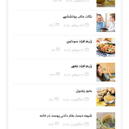
18 آوریل, 2018
199
نکات جالب روانشناسی
23 سپتامبر, 2017
148
رژیم افراد سوداوی
20 سپتامبر, 2017
191
رژیم افراد بلغمی
20 سپتامبر, 2017
249
بخور زنجبیل
27 آگوست, 2017
260
شیوه درست بخار دادن پوست در خانه
27 آگوست, 2017
262