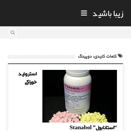
زیبا باشید
کلمات کلیدی: دوپينگ
استروئید
خوراکی
“استانابول” Stanabol