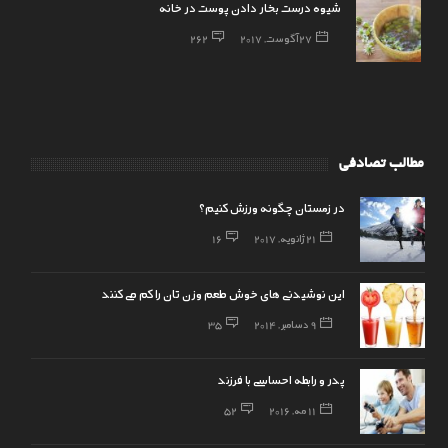
شیوه درست بخار دادن پوست در خانه
27 آگوست, 2017
262
مطالب تصادفی
در زمستان چگونه ورزش کنیم؟
21 ژانویه, 2017
16
این نوشیدنی های خوش طعم وزن تان را کم می کنند
9 دسامبر, 2014
35
پدر و رابطه احساسی با فرزند
11 مه, 2016
52