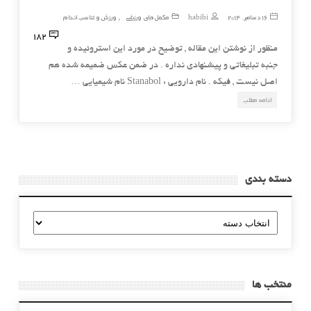
16 دسامبر, 2014
habibi
مکمل های ورزشی
ورزش و تناسب اندام
,
182
منظور از نوشتن این مقاله , توضیح در مورد این استروئیده و
جنبه تبلیغاتی و پیشنهادی نداره . در ضمن عکس ضمیمه شده هم
اصل نیست , فیکه . نام دارويی : Stanabol نام شيميايی …
ادامه مطلب
دسته بندی
دسته
بندی
منتخب ها