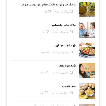
ماسک حنا و فوائد ماسک حنا بر روی پوست صورت
18 آوریل, 2018
199
نکات جالب روانشناسی
23 سپتامبر, 2017
148
رژیم افراد سوداوی
20 سپتامبر, 2017
191
رژیم افراد بلغمی
20 سپتامبر, 2017
249
بخور زنجبیل
27 آگوست, 2017
260