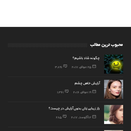
محبوب ترین مطالب
چگونه شاد باشیم؟
25 جولای, 2017
3,891
آرایش خاص چشم
19 جولای, 2016
1,361
راز زیبایی زنان بدون آرایش در چیست؟
12 آگوست, 2017
285