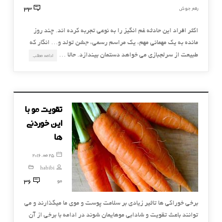
33
رفع جوش
اكثر افراد اين حادثه غم انگيز را به نوعي تجربه كرده اند. چند روز
مانده به يك مهماني مهم، يك مراسم رسمي، جشن تولد و… انگار كه
طبيعت از سرلجبازي مي خواهد دستمان بيندازد. حالا …
ادامه مطلب
تقویت مو با
این خوردنی
ها
25 مه, 2016
habibi
36
مو
برخی خوراکی ها تاثیر زیادی بر سلامت پوست و موی ما میگذارند و می
توانند باعث تقویت و شادابی موهایمان شوند در ادامه با برخی از آن