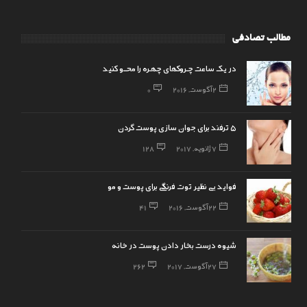
مطالب تصادفی
در یک ساعت چـروکهای چهـره را محــو کنید
2 آگوست, 2016
0
۵ ترفند برای جوان سازی پوست گردن
7 ژانویه, 2017
128
فواید بی نظیر توت فرنگی برای پوست و مو
22 آگوست, 2016
41
شیوه درست بخار دادن پوست در خانه
27 آگوست, 2017
262