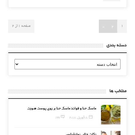
»
2
1
صفحه 1از 2
دسته بندی
دسته
بندی
منتخب ها
ماسک حنا و فوائد ماسک حنا بر روی پوست صورت
18 آوریل, 2018
199
نکات جالب روانشناسی