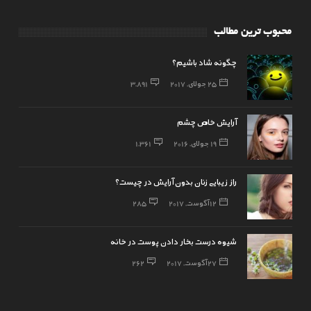
محبوب ترین مطالب
چگونه شاد باشیم؟
25 جولای, 2017
3,891
آرایش خاص چشم
19 جولای, 2016
1,361
راز زیبایی زنان بدون آرایش در چیست؟
12 آگوست, 2017
285
شیوه درست بخار دادن پوست در خانه
27 آگوست, 2017
262