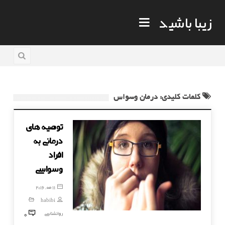
زیبا باشید
کلمات کلیدی: درمان وسواس
توصیه های
درمانی به
افراد
وسواسی
11 مه, 2016
habibi
0
روانشناسی