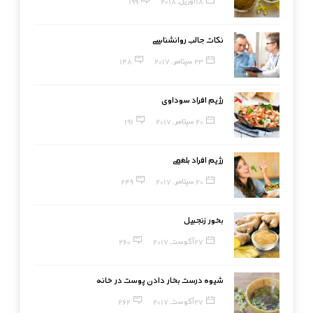
18 آوریل, 2018
199
نکات جالب روانشناسی
23 سپتامبر, 2017
148
رژیم افراد سوداوی
20 سپتامبر, 2017
191
رژیم افراد بلغمی
20 سپتامبر, 2017
249
بخور زنجبیل
27 آگوست, 2017
260
شیوه درست بخار دادن پوست در خانه
27 آگوست, 2017
262