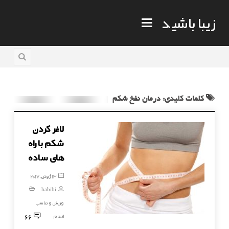
زیبا باشید
کلمات کلیدی: درمان نفخ شکم
لاغر کردن
شکم با راه
های ساده
13 ژوئن, 2017
habibi
ورزش و تناسب
66
اندام