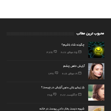
محبوب ترین مطالب
چگونه شاد باشیم؟
25 جولای, 2017
3,891
آرایش خاص چشم
19 جولای, 2016
1,361
راز زیبایی زنان بدون آرایش در چیست؟
12 آگوست, 2017
285
شیوه درست بخار دادن پوست در خانه