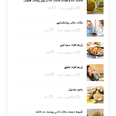
ماسک حنا و فوائد ماسک حنا بر روی پوست صورت
18 آوریل, 2018
199
نکات جالب روانشناسی
23 سپتامبر, 2017
148
رژیم افراد سوداوی
20 سپتامبر, 2017
191
رژیم افراد بلغمی
20 سپتامبر, 2017
249
بخور زنجبیل
27 آگوست, 2017
260
شیوه درست بخار دادن پوست در خانه