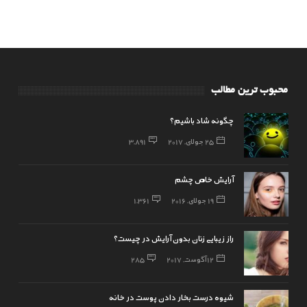
محبوب ترین مطالب
چگونه شاد باشیم؟
25 جولای, 2017
3,891
آرایش خاص چشم
19 جولای, 2016
1,361
راز زیبایی زنان بدون آرایش در چیست؟
12 آگوست, 2017
285
شیوه درست بخار دادن پوست در خانه