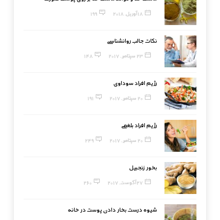
18 آوریل, 2018
199
نکات جالب روانشناسی
23 سپتامبر, 2017
148
رژیم افراد سوداوی
20 سپتامبر, 2017
191
رژیم افراد بلغمی
20 سپتامبر, 2017
249
بخور زنجبیل
27 آگوست, 2017
260
شیوه درست بخار دادن پوست در خانه