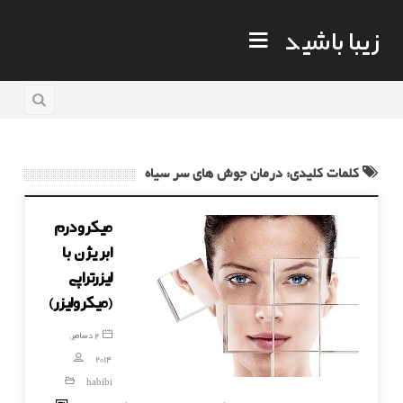
زیبا باشید
کلمات کلیدی: درمان جوش های سر سیاه
میکرودرم
ابریژن با
لیزرتراپی
(میکرولیزر)
2 دسامبر,
2014
habibi