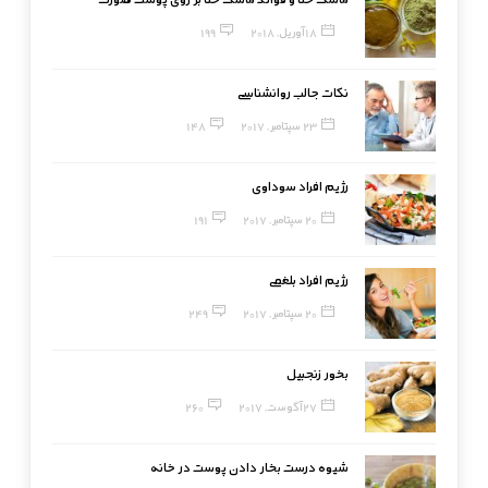
18 آوریل, 2018
199
نکات جالب روانشناسی
23 سپتامبر, 2017
148
رژیم افراد سوداوی
20 سپتامبر, 2017
191
رژیم افراد بلغمی
20 سپتامبر, 2017
249
بخور زنجبیل
27 آگوست, 2017
260
شیوه درست بخار دادن پوست در خانه