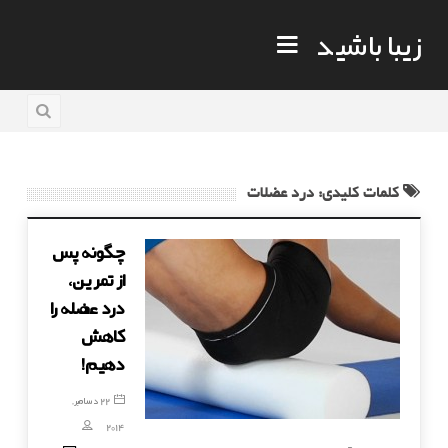
زیبا باشید
کلمات کلیدی: درد عضلات
چگونه پس
از تمرین،
درد عضله را
کاهش
دهیم!
22 دسامبر,
2014