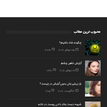
محبوب ترین مطالب
چگونه شاد باشیم؟
25 جولای, 2017
3,891
آرایش خاص چشم
19 جولای, 2016
1,361
راز زیبایی زنان بدون آرایش در چیست؟
12 آگوست, 2017
285
شیوه درست بخار دادن پوست در خانه